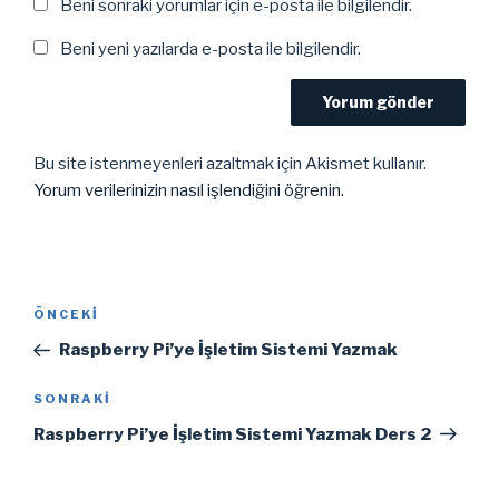
Beni sonraki yorumlar için e-posta ile bilgilendir.
Beni yeni yazılarda e-posta ile bilgilendir.
Bu site istenmeyenleri azaltmak için Akismet kullanır.
Yorum verilerinizin nasıl işlendiğini öğrenin.
Yazı
Önceki
ÖNCEKI
gezinmesi
Yazı
Raspberry Pi’ye İşletim Sistemi Yazmak
Sonraki
SONRAKI
Yazı
Raspberry Pi’ye İşletim Sistemi Yazmak Ders 2