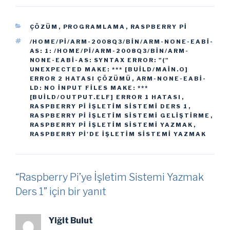
KATEGORILER
ÇÖZÜM
,
PROGRAMLAMA
,
RASPBERRY PI
ETIKETLER
/HOME/PI/ARM-2008Q3/BIN/ARM-NONE-EABI-
AS: 1: /HOME/PI/ARM-2008Q3/BIN/ARM-
NONE-EABI-AS: SYNTAX ERROR: "("
UNEXPECTED MAKE: *** [BUILD/MAIN.O]
ERROR 2 HATASI ÇÖZÜMÜ
,
ARM-NONE-EABI-
LD: NO INPUT FILES MAKE: ***
[BUILD/OUTPUT.ELF] ERROR 1 HATASI
,
RASPBERRY PI IŞLETIM SISTEMI DERS 1
,
RASPBERRY PI IŞLETIM SISTEMI GELIŞTIRME
,
RASPBERRY PI IŞLETIM SISTEMI YAZMAK
,
RASPBERRY PI'DE IŞLETIM SISTEMI YAZMAK
“Raspberry Pi’ye İşletim Sistemi Yazmak
Ders 1” için bir yanıt
Yiğit Bulut