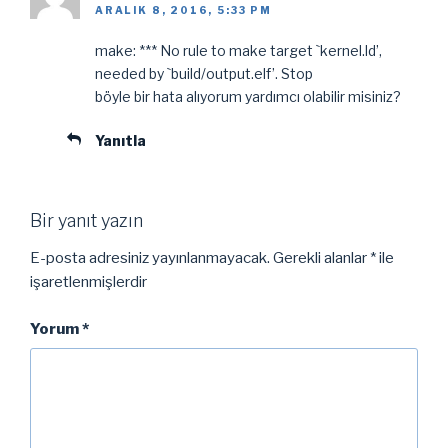
ARALIK 8, 2016, 5:33 PM
make: *** No rule to make target `kernel.ld’,
needed by `build/output.elf’. Stop
böyle bir hata alıyorum yardımcı olabilir misiniz?
Yanıtla
Bir yanıt yazın
E-posta adresiniz yayınlanmayacak.
Gerekli alanlar
*
ile
işaretlenmişlerdir
Yorum
*