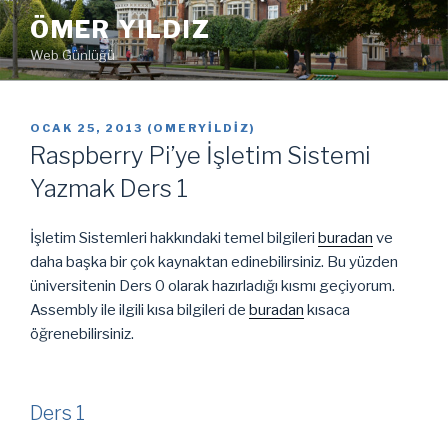
İçeriğe
ÖMER YILDIZ
geç
Web Günlüğü
YAYIM
OCAK 25, 2013
(
OMERYILDIZ
)
TARIHI
Raspberry Pi’ye İşletim Sistemi
Yazmak Ders 1
İşletim Sistemleri hakkındaki temel bilgileri
buradan
ve
daha başka bir çok kaynaktan edinebilirsiniz. Bu yüzden
üniversitenin Ders 0 olarak hazırladığı kısmı geçiyorum.
Assembly ile ilgili kısa bilgileri de
buradan
kısaca
öğrenebilirsiniz.
Ders 1