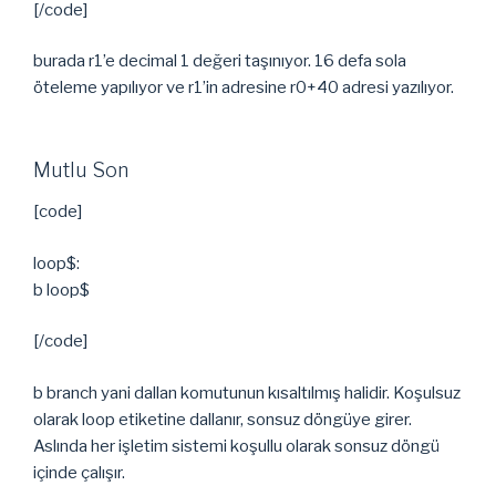
[/code]
burada r1’e decimal 1 değeri taşınıyor. 16 defa sola
öteleme yapılıyor ve r1’in adresine r0+40 adresi yazılıyor.
Mutlu Son
[code]
loop$:
b loop$
[/code]
b branch yani dallan komutunun kısaltılmış halidir. Koşulsuz
olarak loop etiketine dallanır, sonsuz döngüye girer.
Aslında her işletim sistemi koşullu olarak sonsuz döngü
içinde çalışır.