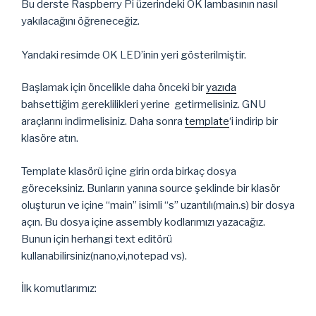
Bu derste Raspberry Pi üzerindeki OK lambasının nasıl
yakılacağını öğreneceğiz.
Yandaki resimde OK LED’inin yeri gösterilmiştir.
Başlamak için öncelikle daha önceki bir
yazıda
bahsettiğim gereklilikleri yerine getirmelisiniz. GNU
araçlarını indirmelisiniz. Daha sonra
template
‘i indirip bir
klasöre atın.
Template klasörü içine girin orda birkaç dosya
göreceksiniz. Bunların yanına source şeklinde bir klasör
oluşturun ve içine “main” isimli “s” uzantılı(main.s) bir dosya
açın. Bu dosya içine assembly kodlarımızı yazacağız.
Bunun için herhangi text editörü
kullanabilirsiniz(nano,vi,notepad vs).
İlk komutlarımız: