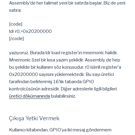
Assembly’de her talimat yeni bir satırda başlar. Biz de yeni
satıra:
[code]
ldr r0,=0x20200000
[/code]
yazıyoruz. Burada ldr load register’ın mnemonic halidir.
Mnemonic özel bir kısa yazım şeklidir. Assembly de hep
bu şekilde bir kullanım söz konusudur. r0 isimli register’a
0x20200000 sayısını yüklemektedir. Bu sayı üretici
tarafından belirlenmiş 16’lık tabanda GPIO
kontrolcüsünün adresidir. Diğer adreslerle ilgili bilgileri
üretici dökümanında
bulabilirsiniz.
Çıkışa Yetki Vermek
Kullanıcı kitabından, GPIO’ya iki mesaj göndermem