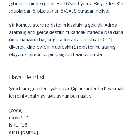
gibi ilk 10 pin ile ilgilidir. Biz 16’yı istiyoruz. Bu yüzden 3’erli
gruplardan 6. bize uygun 6×3=18 buradan geliyor.
str komutu store register’in kısaltılmış şeklidir. Adres
atama işlemi gerçekleştirir. Yukarıdaki ifadede r0’a daha
önce hafızanın başlangıç adresini atamıştık. [r0,#4]
diyerek ikinci byte’ının adresini r1 register’ına atamış
oluyoruz. Şimdi 16. pin çıkış için hazır durumda.
Hayat Belirtisi
Şimdi sıra geldi led’i yakmaya. Çip üreticileri led’i yakmak
için pini kapatmayı akla uygun bulmuşlar.
[code]
mov r1,#1
lsl r1,#16
str r1,[r0,#40]