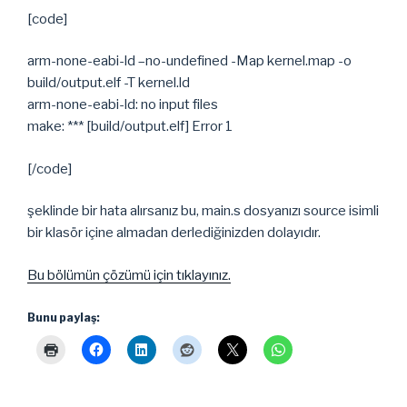
[code]
arm-none-eabi-ld –no-undefined -Map kernel.map -o
build/output.elf -T kernel.ld
arm-none-eabi-ld: no input files
make: *** [build/output.elf] Error 1
[/code]
şeklinde bir hata alırsanız bu, main.s dosyanızı source isimli
bir klasör içine almadan derlediğinizden dolayıdır.
Bu bölümün çözümü için tıklayınız.
Bunu paylaş: