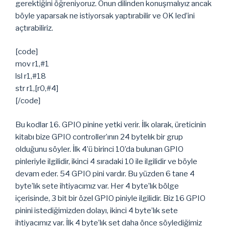
gerektiğini öğreniyoruz. Onun dilinden konuşmalıyız ancak
böyle yaparsak ne istiyorsak yaptırabilir ve OK led’ini
açtırabiliriz.
[code]
mov r1,#1
lsl r1,#18
str r1,[r0,#4]
[/code]
Bu kodlar 16. GPIO pinine yetki verir. İlk olarak, üreticinin
kitabı bize GPIO controller’ının 24 bytelık bir grup
olduğunu söyler. İlk 4’ü birinci 10’da bulunan GPIO
pinleriyle ilgilidir, ikinci 4 sıradaki 10 ile ilgilidir ve böyle
devam eder. 54 GPIO pini vardır. Bu yüzden 6 tane 4
byte’lık sete ihtiyacımız var. Her 4 byte’lık bölge
içerisinde, 3 bit bir özel GPIO piniyle ilgilidir. Biz 16 GPIO
pinini istediğimizden dolayı, ikinci 4 byte’lık sete
ihtiyacımız var. İlk 4 byte’lık set daha önce söylediğimiz