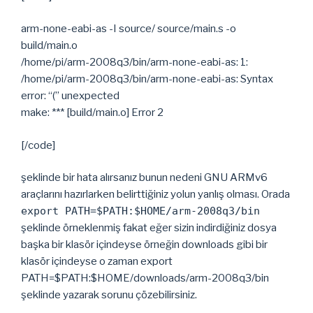
arm-none-eabi-as -I source/ source/main.s -o
build/main.o
/home/pi/arm-2008q3/bin/arm-none-eabi-as: 1:
/home/pi/arm-2008q3/bin/arm-none-eabi-as: Syntax
error: “(” unexpected
make: *** [build/main.o] Error 2
[/code]
şeklinde bir hata alırsanız bunun nedeni GNU ARMv6
araçlarını hazırlarken belirttiğiniz yolun yanlış olması. Orada
export PATH=$PATH:$HOME/arm-2008q3/bin
şeklinde örneklenmiş fakat eğer sizin indirdiğiniz dosya
başka bir klasör içindeyse örneğin downloads gibi bir
klasör içindeyse o zaman export
PATH=$PATH:$HOME/downloads/arm-2008q3/bin
şeklinde yazarak sorunu çözebilirsiniz.