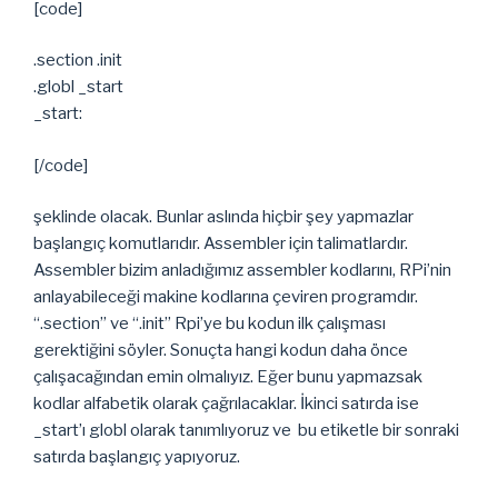
[code]
.section .init
.globl _start
_start:
[/code]
şeklinde olacak. Bunlar aslında hiçbir şey yapmazlar
başlangıç komutlarıdır. Assembler için talimatlardır.
Assembler bizim anladığımız assembler kodlarını, RPi’nin
anlayabileceği makine kodlarına çeviren programdır.
“.section” ve “.init” Rpi’ye bu kodun ilk çalışması
gerektiğini söyler. Sonuçta hangi kodun daha önce
çalışacağından emin olmalıyız. Eğer bunu yapmazsak
kodlar alfabetik olarak çağrılacaklar. İkinci satırda ise
_start’ı globl olarak tanımlıyoruz ve bu etiketle bir sonraki
satırda başlangıç yapıyoruz.