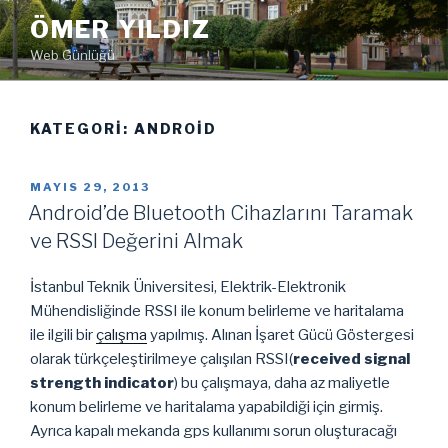
İçeriğe
ÖMER YILDIZ
geç
Web Günlüğü
KATEGORI:
ANDROID
YAYIM
MAYIS 29, 2013
TARIHI
Android’de Bluetooth Cihazlarını Taramak
ve RSSI Değerini Almak
İstanbul Teknik Üniversitesi, Elektrik-Elektronik
Mühendisliğinde RSSI ile konum belirleme ve haritalama
ile ilgili bir
çalışma
yapılmış. Alınan İşaret Gücü Göstergesi
olarak türkçeleştirilmeye çalışılan RSSI(
received signal
strength indicator
) bu çalışmaya, daha az maliyetle
konum belirleme ve haritalama yapabildiği için girmiş.
Ayrıca kapalı mekanda gps kullanımı sorun oluşturacağı