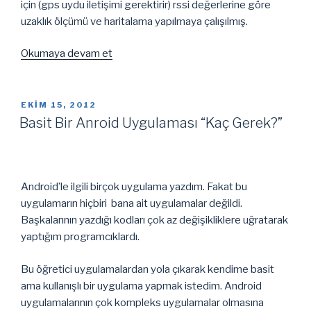
için (gps uydu iletişimi gerektirir) rssi değerlerine göre
uzaklık ölçümü ve haritalama yapılmaya çalışılmış.
“Android’de
Okumaya devam et
Bluetooth
Cihazlarını
Taramak
YAYIM
EKIM 15, 2012
TARIHI
ve
Basit Bir Anroid Uygulaması “Kaç Gerek?”
RSSI
Değerini
Almak”
Android’le ilgili birçok uygulama yazdım. Fakat bu
uygulamarın hiçbiri bana ait uygulamalar değildi.
Başkalarının yazdığı kodları çok az değişikliklere uğratarak
yaptığım programcıklardı.
Bu öğretici uygulamalardan yola çıkarak kendime basit
ama kullanışlı bir uygulama yapmak istedim. Android
uygulamalarının çok kompleks uygulamalar olmasına