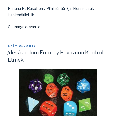
Banana Pi, Raspberry Pi’nin üstün Çin klonu olarak
isimlendirilebilir.
“Banana
Okumaya devam et
Pi
Uyumlu
Kutu
YAYIM
EKIM 25, 2017
TARIHI
Tasarımı”
/dev/random Entropy Havuzunu Kontrol
Etmek