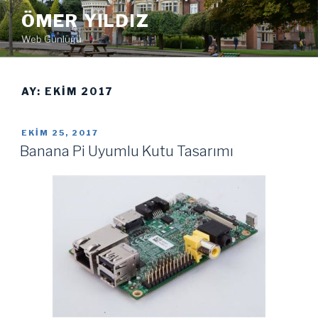
İçeriğe
ÖMER YILDIZ
geç
Web Günlüğü
AY:
EKIM 2017
YAYIM
EKIM 25, 2017
TARIHI
Banana Pi Uyumlu Kutu Tasarımı