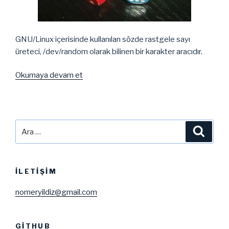
GNU/Linux içerisinde kullanılan sözde rastgele sayı
üreteci, /dev/random olarak bilinen bir karakter aracıdır.
“/dev/random
Okumaya devam et
Entropy
Havuzunu
Kontrol
Etmek”
Ara:
Ara
İLETIŞIM
nomeryildiz@gmail.com
GITHUB