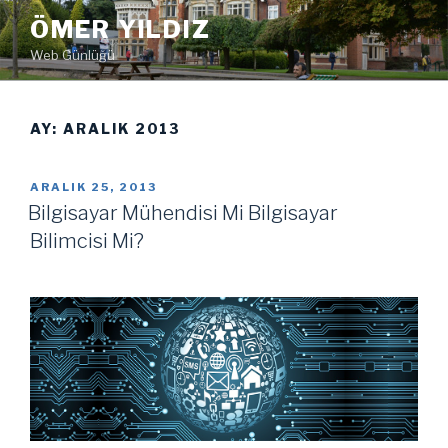
İçeriğe
ÖMER YILDIZ
geç
Web Günlüğü
AY:
ARALIK 2013
YAYIM
ARALIK 25, 2013
TARIHI
Bilgisayar Mühendisi Mi Bilgisayar
Bilimcisi Mi?