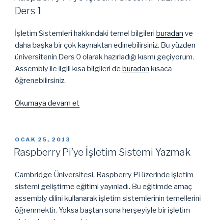
Ders
Ders 1
2”
İşletim Sistemleri hakkındaki temel bilgileri
buradan
ve
daha başka bir çok kaynaktan edinebilirsiniz. Bu yüzden
üniversitenin Ders 0 olarak hazırladığı kısmı geçiyorum.
Assembly ile ilgili kısa bilgileri de
buradan
kısaca
öğrenebilirsiniz.
“Raspberry
Okumaya devam et
Pi’ye
İşletim
Sistemi
YAYIM
OCAK 25, 2013
TARIHI
Yazmak
Raspberry Pi’ye İşletim Sistemi Yazmak
Ders
1”
Cambridge Üniversitesi, Raspberry Pi üzerinde işletim
sistemi geliştirme eğitimi yayınladı. Bu eğitimde amaç
assembly dilini kullanarak işletim sistemlerinin temellerini
öğrenmektir. Yoksa baştan sona herşeyiyle bir işletim