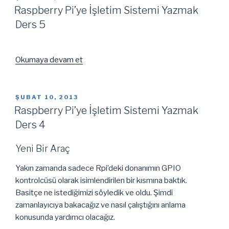
TARIHI
Yazmak
Raspberry Pi’ye İşletim Sistemi Yazmak
Ders
Ders 5
6”
“Raspberry
Okumaya devam et
Pi’ye
İşletim
Sistemi
YAYIM
ŞUBAT 10, 2013
TARIHI
Yazmak
Raspberry Pi’ye İşletim Sistemi Yazmak
Ders
Ders 4
5”
Yeni Bir Araç
Yakın zamanda sadece Rpi’deki donanımın GPIO
kontrolcüsü olarak isimlendirilen bir kısmına baktık.
Basitçe ne istediğimizi söyledik ve oldu. Şimdi
zamanlayıcıya bakacağız ve nasıl çalıştığını anlama
konusunda yardımcı olacağız.