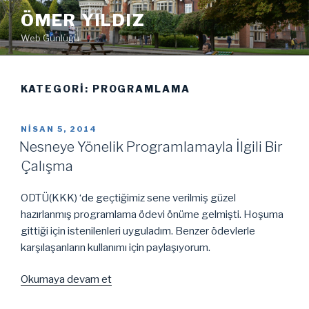
İçeriğe
ÖMER YILDIZ
geç
Web Günlüğü
KATEGORI:
PROGRAMLAMA
YAYIM
NISAN 5, 2014
TARIHI
Nesneye Yönelik Programlamayla İlgili Bir
Çalışma
ODTÜ(KKK) ‘de geçtiğimiz sene verilmiş güzel
hazırlanmış programlama ödevi önüme gelmişti. Hoşuma
gittiği için istenilenleri uyguladım. Benzer ödevlerle
karşılaşanların kullanımı için paylaşıyorum.
“Nesneye
Okumaya devam et
Yönelik