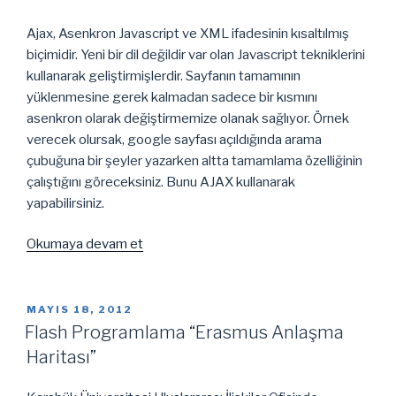
Ajax, Asenkron Javascript ve XML ifadesinin kısaltılmış
biçimidir. Yeni bir dil değildir var olan Javascript tekniklerini
kullanarak geliştirmişlerdir. Sayfanın tamamının
yüklenmesine gerek kalmadan sadece bir kısmını
asenkron olarak değiştirmemize olanak sağlıyor. Örnek
verecek olursak, google sayfası açıldığında arama
çubuğuna bir şeyler yazarken altta tamamlama özelliğinin
çalıştığını göreceksiniz. Bunu AJAX kullanarak
yapabilirsiniz.
“Bir
Okumaya devam et
AJAX
Uygulaması:
“Bölüm
YAYIM
MAYIS 18, 2012
TARIHI
Tabanlı
Flash Programlama “Erasmus Anlaşma
İkili
Haritası”
Anlaşmalar””