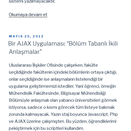
sistemi yazılmayacaktır.
“Raspberry
Okumaya devam et
Pi’ye
İşletim
Sistemi
YAYIM
MAYIS 25, 2012
TARIHI
Yazmak”
Bir AJAX Uygulaması: “Bölüm Tabanlı İkili
Anlaşmalar”
Uluslararası İlişkiler Ofisinde çalışırken, fakülte
seçildiğinde fakültenin içindeki bölümlerin ortaya çıktığı,
onlar seçildiğinde ise anlaşmaların listelendiği bir
uygulama geliştirmemizi istediler. Yani öğrenci, örneğin
Mühendislik Fakültesinde, Bilgisayar Mühendisliği
Bölümüyle anlaşmalı olan yabancı üniversiteleri görmek
istiyorsa, sadece o kısmı görecek tüm listeye bakmak
zorunda kalmayacak. Yazın staj boyunca Javascript, Php
ve AJAX üzerine çalışmıştım. Bu yüzden, öğrendiklerimi
pekiştirmek için bu scriptleri kullandım.