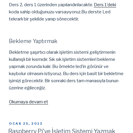
Ders 2, ders 1 üzerinden yapılandırılacaktır.
Ders 1’deki
koda sahip olduğunuzu varsayıyoruz.Bu derste Led
tekrarlı bir şekilde yanıp sönecektir.
Bekleme Yaptırmak
Bekletme şaşırtıcı olarak işletim sistemi geliştirmenin
kullanışlı bir kısmıdır. Sık sık işletim sistemleri bekleme
yapmak zorunda kalır. Bu örnekte led’in görünür ve
kaybolur olmasını istiyoruz. Bu ders için basit bir bekletme
işimizi görecektir. Bir sonraki ders tam manasıyla bunun
üzerine eğileceğiz.
“Raspberry
Okumaya devam et
Pi’ye
İşletim
Sistemi
YAYIM
OCAK 25, 2013
TARIHI
Yazmak
Raspberry Pi’ye İşletim Sistemi Yazmak