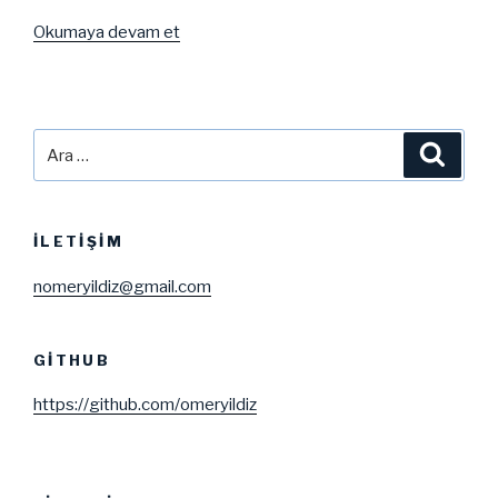
“Flash
Okumaya devam et
Programlama
“Erasmus
Anlaşma
Haritası””
Ara:
Ara
İLETIŞIM
nomeryildiz@gmail.com
GITHUB
https://github.com/omeryildiz