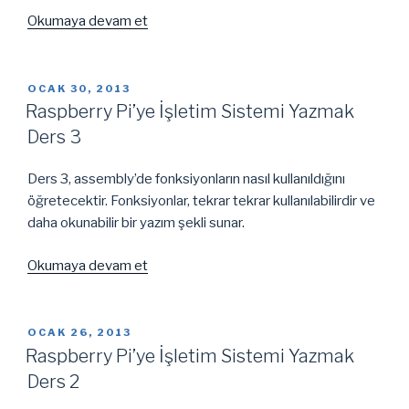
“Raspberry
Okumaya devam et
Pi’ye
İşletim
Sistemi
YAYIM
OCAK 30, 2013
TARIHI
Yazmak
Raspberry Pi’ye İşletim Sistemi Yazmak
Ders
Ders 3
4”
Ders 3, assembly’de fonksiyonların nasıl kullanıldığını
öğretecektir. Fonksiyonlar, tekrar tekrar kullanılabilirdir ve
daha okunabilir bir yazım şekli sunar.
“Raspberry
Okumaya devam et
Pi’ye
İşletim
Sistemi
YAYIM
OCAK 26, 2013
TARIHI
Yazmak
Raspberry Pi’ye İşletim Sistemi Yazmak
Ders
Ders 2
3”