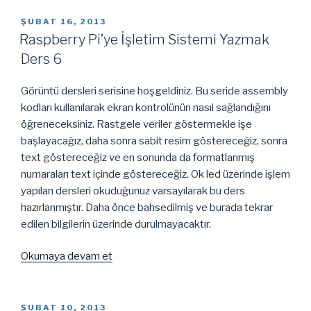
Programlamayla
İlgili
YAYIM
ŞUBAT 16, 2013
TARIHI
Bir
Raspberry Pi’ye İşletim Sistemi Yazmak
Çalışma”
Ders 6
Görüntü dersleri serisine hoşgeldiniz. Bu seride assembly
kodları kullanılarak ekran kontrolünün nasıl sağlandığını
öğreneceksiniz. Rastgele veriler göstermekle işe
başlayacağız, daha sonra sabit resim göstereceğiz, sonra
text göstereceğiz ve en sonunda da formatlanmış
numaraları text içinde göstereceğiz. Ok led üzerinde işlem
yapılan dersleri okuduğunuz varsayılarak bu ders
hazırlanmıştır. Daha önce bahsedilmiş ve burada tekrar
edilen bilgilerin üzerinde durulmayacaktır.
“Raspberry
Okumaya devam et
Pi’ye
İşletim
Sistemi
YAYIM
ŞUBAT 10, 2013