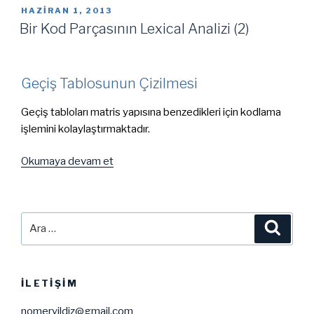
Parçasının
YAYIM
HAZIRAN 1, 2013
Lexical
TARIHI
Bir Kod Parçasının Lexical Analizi (2)
Analizi
(3)”
Geçiş Tablosunun Çizilmesi
Geçiş tabloları matris yapısına benzedikleri için kodlama
işlemini kolaylaştırmaktadır.
“Bir
Okumaya devam et
Kod
Parçasının
Lexical
Ara:
Ara
Analizi
(2)”
İLETIŞIM
nomeryildiz@gmail.com