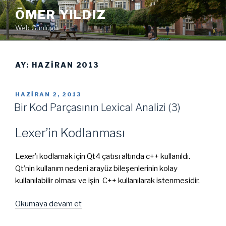
İçeriğe
ÖMER YILDIZ
geç
Web Günlüğü
AY:
HAZIRAN 2013
YAYIM
HAZIRAN 2, 2013
TARIHI
Bir Kod Parçasının Lexical Analizi (3)
Lexer’in Kodlanması
Lexer’ı kodlamak için Qt4 çatısı altında c++ kullanıldı.
Qt’nin kullanım nedeni arayüz bileşenlerinin kolay
kullanılabilir olması ve işin C++ kullanılarak istenmesidir.
“Bir
Okumaya devam et
Kod