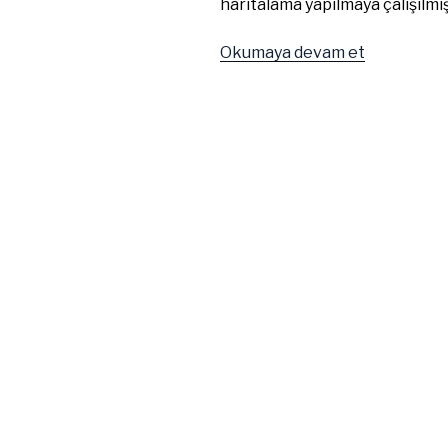
haritalama yapılmaya çalışılmış
“Android’d
Okumaya devam et
Bluetooth
Cihazlarını
Taramak
ve
RSSI
Değerini
Almak”