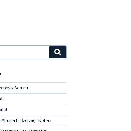
Ara
R
raphviz Sorunu
ada
ital
 Altında Bir İzdivaç” Notları