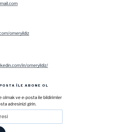
mail.com
.com/omeryildiz
nkedin.com/in/omeryildiz/
POSTA ILE ABONE OL
 olmak ve e-posta ile bildirimler
sta adresinizi girin.