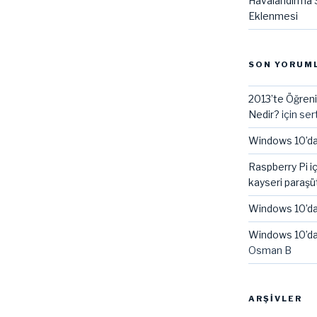
Havalandırma S
Eklenmesi
SON YORUM
2013’te Öğreni
Nedir?
için
ser
Windows 10’da
Raspberry Pi i
kayseri paraşü
Windows 10’da
Windows 10’da
Osman B
ARŞIVLER