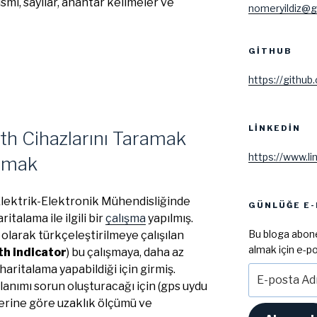
mi, sayılar, anahtar kelimeler ve
nomeryildiz@g
GITHUB
https://github
LINKEDIN
th Cihazlarını Taramak
https://www.li
Almak
 Elektrik-Elektronik Mühendisliğinde
GÜNLÜĞE E-
talama ile ilgili bir
çalışma
yapılmış.
Bu bloga abone
olarak türkçeleştirilmeye çalışılan
almak için e-po
th indicator
) bu çalışmaya, daha az
aritalama yapabildiği için girmiş.
E-
posta
anımı sorun oluşturacağı için (gps uydu
Adresi
rlerine göre uzaklık ölçümü ve