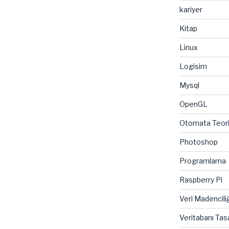
kariyer
Kitap
Linux
Logisim
Mysql
OpenGL
Otomata Teor
Photoshop
Programlama
Raspberry Pi
Veri Madenciliğ
Veritabanı Tas