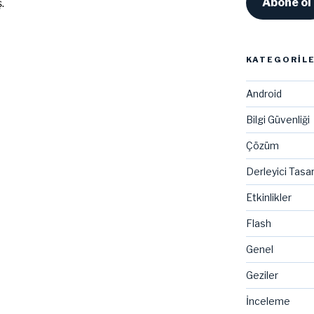
Abone ol
.
e
KATEGORIL
Android
Bilgi Güvenliği
Çözüm
Derleyici Tasa
Etkinlikler
Flash
Genel
Geziler
İnceleme