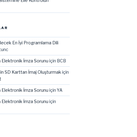
istemine Elle Kontrolün
LAR
lecek En İyi Programlama Dili
tunc
 Elektronik İmza Sorunu
için
BCB
çin SD Karttan İmaj Oluşturmak
için
t
 Elektronik İmza Sorunu
için
YA
 Elektronik İmza Sorunu
için