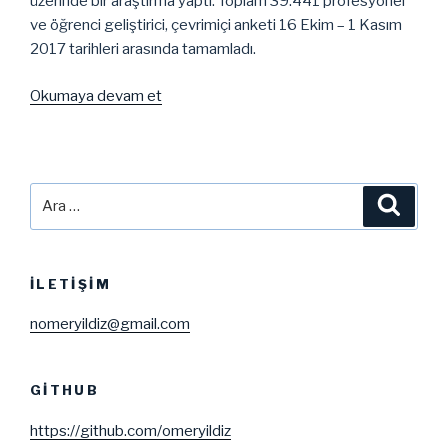
üzerinde bir araştırma yaptı. Toplam 39.441 profesyonel
ve öğrenci geliştirici, çevrimiçi anketi 16 Ekim – 1 Kasım
2017 tarihleri arasında tamamladı.
“2018
Okumaya devam et
HackerRank
Geliştirici
Raporu”
Ara:
Ara
İLETIŞIM
nomeryildiz@gmail.com
GITHUB
https://github.com/omeryildiz