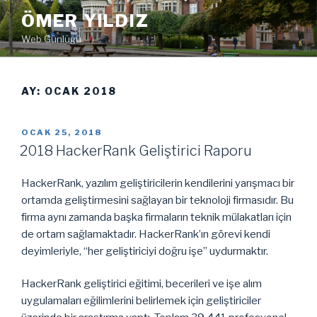
İçeriğe
ÖMER YILDIZ
geç
Web Günlüğü
AY:
OCAK 2018
YAYIM
OCAK 25, 2018
TARIHI
2018 HackerRank Geliştirici Raporu
HackerRank, yazılım geliştiricilerin kendilerini yarışmacı bir
ortamda geliştirmesini sağlayan bir teknoloji firmasıdır. Bu
firma aynı zamanda başka firmaların teknik mülakatları için
de ortam sağlamaktadır. HackerRank’ın görevi kendi
deyimleriyle, “her geliştiriciyi doğru işe” uydurmaktır.
HackerRank geliştirici eğitimi, becerileri ve işe alım
uygulamaları eğilimlerini belirlemek için geliştiriciler