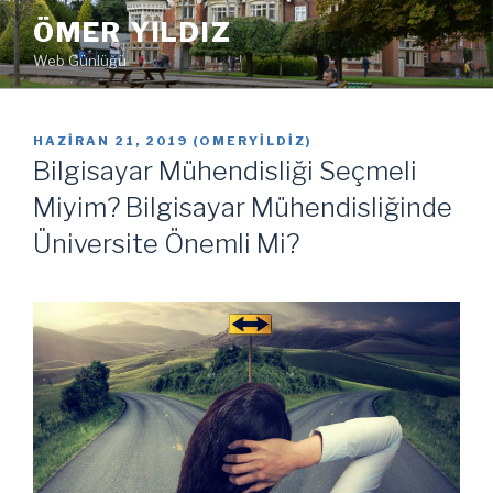
İçeriğe
ÖMER YILDIZ
geç
Web Günlüğü
YAYIM
HAZIRAN 21, 2019
(
OMERYILDIZ
)
TARIHI
Bilgisayar Mühendisliği Seçmeli
Miyim? Bilgisayar Mühendisliğinde
Üniversite Önemli Mi?