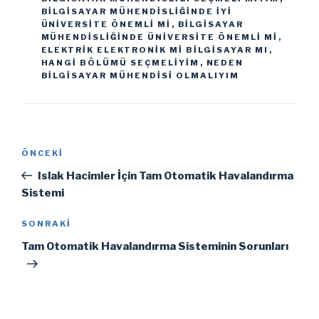
BILGISAYAR MÜHENDISLIĞINDE IYI
ÜNIVERSITE ÖNEMLI MI
,
BILGISAYAR
MÜHENDISLIĞINDE ÜNIVERSITE ÖNEMLI MI
,
ELEKTRIK ELEKTRONIK MI BILGISAYAR MI
,
HANGI BÖLÜMÜ SEÇMELIYIM
,
NEDEN
BILGISAYAR MÜHENDISI OLMALIYIM
Yazı
Önceki
ÖNCEKI
gezinmesi
Yazı
Islak Hacimler İçin Tam Otomatik Havalandırma
Sistemi
Sonraki
SONRAKI
Yazı
Tam Otomatik Havalandırma Sisteminin Sorunları