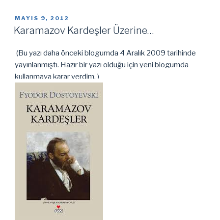
Üzerine-
2…”
YAYIM
MAYIS 9, 2012
TARIHI
Karamazov Kardeşler Üzerine…
(Bu yazı daha önceki blogumda 4 Aralık 2009 tarihinde
yayınlanmıştı. Hazır bir yazı olduğu için yeni blogumda
kullanmaya karar verdim. )