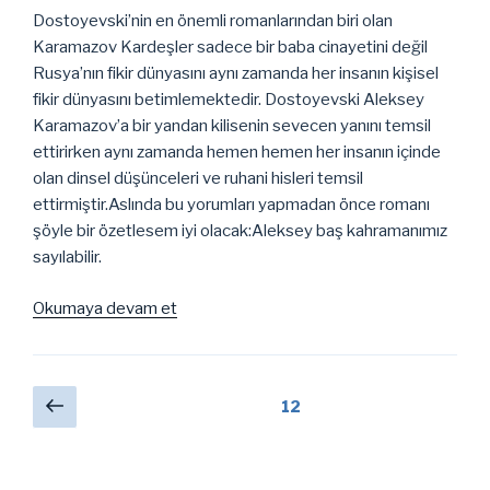
Dostoyevski’nin en önemli romanlarından biri olan
Karamazov Kardeşler sadece bir baba cinayetini değil
Rusya’nın fikir dünyasını aynı zamanda her insanın kişisel
fikir dünyasını betimlemektedir. Dostoyevski Aleksey
Karamazov’a bir yandan kilisenin sevecen yanını temsil
ettirirken aynı zamanda hemen hemen her insanın içinde
olan dinsel düşünceleri ve ruhani hisleri temsil
ettirmiştir.Aslında bu yorumları yapmadan önce romanı
şöyle bir özetlesem iyi olacak:Aleksey baş kahramanımız
sayılabilir.
“Karamazov
Okumaya devam et
Kardeşler
Üzerine…”
Yazı
Önceki
Sayfa
12
sayfa
sayfalaması