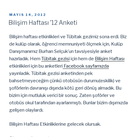
ve
Net’i
YAYIM
MAYIS 14, 2012
TARIHI
Korumak”
Bilişim Haftası ’12 Anketi
Bilişim haftası etkinlikleri ve Tübitak gezimiz sona erdi. Biz
de kulüp olarak, öğrenci memnuniyeti ölçmek için, Kulüp
Danışmanımız Burhan Selçuk’un tavsiyesiyle anket
hazırladık. Hem
Tübitak gezisi
için hem de
Bilişim Haftası
etkinlikleri için bu anketleri
Facebook sayfamızda
yayınladık. Tübitak gezisi anketinden pek
bahsetmeyeceğim çünkü otobüsün durumu(eskilik) ve
şoförlerin davranışı dışında kötü geri dönüş almadık. Bu
bizim için mutluluk verici bir sonuç. Zaten şoförler ve
otobüs okul tarafından ayarlanmıştı. Bunlar bizim dışımızda
gelişen olaylardı.
Bilişim Haftası Etkinliklerine gelecek olursak.