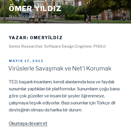
İçeriğe
ÖMER YILDIZ
geç
Web Günlüğü
YAZAR:
OMERYILDIZ
Senior Researcher, Software Design Engineer, PhD(c)
YAYIM
MAYIS 17, 2012
TARIHI
Virüslerle Savaşmak ve Net’i Korumak
TED, başarılı insanların, kendi alanlarında kısa ve faydalı
sunumlar yaptıkları bir platformdur. Sunumların çoğu bana
göre çok güzeller ve insanı bir şeyler öğrenmeye,
çalışmaya teşvik ediyorlar. Bazı sunumlar için Türkçe dil
desteğinin olması da harika bir durum.
“Virüslerle
Okumaya devam et
Savaşmak