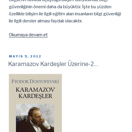
güvenliğinin önemi daha da büyüktür. İşte bu yüzden
özellikle bilişim ile ilgili eğitim alan insanların bilgi güvenliği
ile ilgili dersler alması faydalı olacaktır.
“Bilgi
Okumaya devam et
Güvenliği
Eğitimi”
YAYIM
MAYIS 9, 2012
TARIHI
Karamazov Kardeşler Üzerine-2…