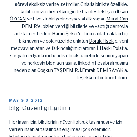
görevi eksiksiz yerine getirdiler. Onlarla birlikte özellikle,
kulübümüzün her etkinliğinde bizi destekleyen
İhsan
ÖZCAN
ve bize -tabiri yerindeyse- abilik yapan
Murat Can
DEMİR
‘e, bizleri verdiği bilgilerle ve yaptığı demoyla
adeta mest eden
Harun Şeker
‘e, Linux anlatmaktan hiç
bıkmayan ve çok güzel de anlatan
Doruk Fişek
‘e, yeni
medyayı anlatan ve farkındalığımızı artıran
İ. Hakkı Polat
‘a,
sosyal medyada mühendis olmak panelinde sunum yapan
ve herkesin blog açmasına, linkedIn hesabı almasına
neden olan
Coşkun TAŞDEMİR
,
İ.Emrah DEMİRAYAK
‘a,
teşekkürü bir borç bilirim.
YAYIM
MAYIS 9, 2012
TARIHI
Bilgi Güvenliği Eğitimi
Her insan için, bilgilerinin güvenli olarak taşınması ve izin
verilen insanlar tarafından erişilmesi çok önemlidir.
Bilgilerin havada uçuştuğu bilişim dünyasında, bilgi