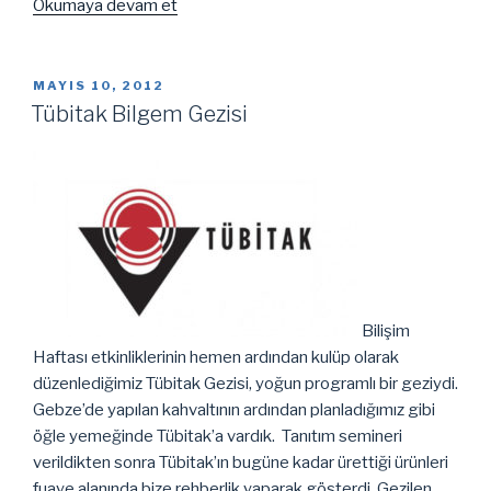
“Bilişim
Okumaya devam et
Haftası
’12
Anketi”
YAYIM
MAYIS 10, 2012
TARIHI
Tübitak Bilgem Gezisi
Bilişim
Haftası etkinliklerinin hemen ardından kulüp olarak
düzenlediğimiz Tübitak Gezisi, yoğun programlı bir geziydi.
Gebze’de yapılan kahvaltının ardından planladığımız gibi
öğle yemeğinde Tübitak’a vardık. Tanıtım semineri
verildikten sonra Tübitak’ın bugüne kadar ürettiği ürünleri
fuaye alanında bize rehberlik yaparak gösterdi. Gezilen