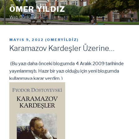
İçeriğe
ÖMER YILDIZ
geç
Web Günlüğü
YAYIM
MAYIS 9, 2012
(
OMERYILDIZ
)
TARIHI
Karamazov Kardeşler Üzerine…
(Bu yazı daha önceki blogumda 4 Aralık 2009 tarihinde
yayınlanmıştı. Hazır bir yazı olduğu için yeni blogumda
kullanmaya karar verdim. )