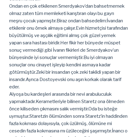
Ondan en çok etkilenen Smerdyakov’dan bahsetmemek
olmaz zaten tüm memleketi karıştıran olayı bu gayrı
meşru çocuk yapmıştır.Biraz ondan bahsedelim:İvandan
etkilenir onu örnek almaya çalışır.Evin hizmetçisi tarafından
büyütülmüş ve aşçılık eğitimi almış çok güzel yemek
yapan sara hastası biridir.Her fikir her bünyede müspet
sonuç vermediği gibi İvanın fikirleri de Smerdyakov’un
bünyesinde iyi sonuçlar vermemiştir.Bu iyi olmayan
sonuçlar onu cinayet işleyip kendini asmaya kadar
götürmüştür.Zeki bir insandan çok zeki taklidi yapan bir
insandır.Ayrıca Dostoyevski onu aşırı korkak olarak tarif
eder.
Alyoşa bu kardeşleri arasında bir nevi arabuluculuk
yapmaktadır.Kerametleriyle bilinen Staretz ona ölmeden
önce kiliseden çıkmasını salık vermiştir.Oda bu isteğe
uymuştur.Staretzin ölümünden sonra Staretz’in haddinden
fazla kokması dolayısıyla, çok üzülmüş, ölümüne mi
cesedin fazla kokmasına mı üzüleceğini şaşırmıştır.İnancı o