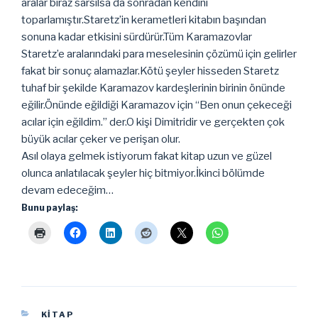
aralar biraz sarsılsa da sonradan kendini
toparlamıştır.Staretz’in kerametleri kitabın başından
sonuna kadar etkisini sürdürür.Tüm Karamazovlar
Staretz’e aralarındaki para meselesinin çözümü için gelirler
fakat bir sonuç alamazlar.Kötü şeyler hisseden Staretz
tuhaf bir şekilde Karamazov kardeşlerinin birinin önünde
eğilir.Önünde eğildiği Karamazov için “Ben onun çekeceği
acılar için eğildim.” der.O kişi Dimitridir ve gerçekten çok
büyük acılar çeker ve perişan olur.
Asıl olaya gelmek istiyorum fakat kitap uzun ve güzel
olunca anlatılacak şeyler hiç bitmiyor.İkinci bölümde
devam edeceğim…
Bunu paylaş:
KATEGORILER
KITAP