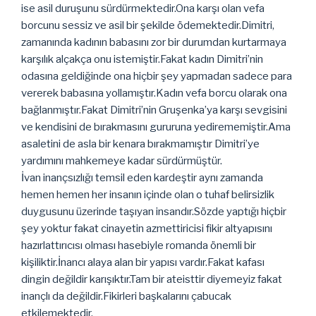
ise asil duruşunu sürdürmektedir.Ona karşı olan vefa
borcunu sessiz ve asil bir şekilde ödemektedir.Dimitri,
zamanında kadının babasını zor bir durumdan kurtarmaya
karşılık alçakça onu istemiştir.Fakat kadın Dimitri’nin
odasına geldiğinde ona hiçbir şey yapmadan sadece para
vererek babasına yollamıştır.Kadın vefa borcu olarak ona
bağlanmıştır.Fakat Dimitri’nin Gruşenka’ya karşı sevgisini
ve kendisini de bırakmasını gururuna yedirememiştir.Ama
asaletini de asla bir kenara bırakmamıştır Dimitri’ye
yardımını mahkemeye kadar sürdürmüştür.
İvan inançsızlığı temsil eden kardeştir aynı zamanda
hemen hemen her insanın içinde olan o tuhaf belirsizlik
duygusunu üzerinde taşıyan insandır.Sözde yaptığı hiçbir
şey yoktur fakat cinayetin azmettiricisi fikir altyapısını
hazırlattırıcısı olması hasebiyle romanda önemli bir
kişiliktir.İnancı alaya alan bir yapısı vardır.Fakat kafası
dingin değildir karışıktır.Tam bir ateisttir diyemeyiz fakat
inançlı da değildir.Fikirleri başkalarını çabucak
etkilemektedir.