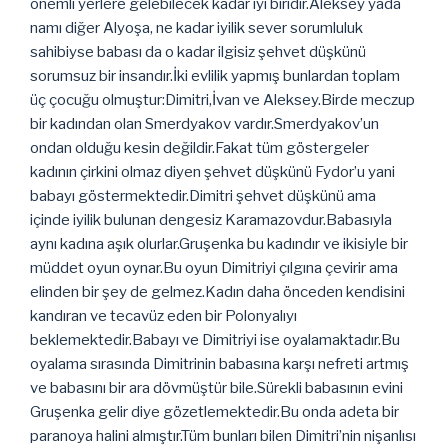
önemli yerlere gelebilecek kadar iyi biridir.Aleksey yada
namı diğer Alyoşa, ne kadar iyilik sever sorumluluk
sahibiyse babası da o kadar ilgisiz şehvet düşkünü
sorumsuz bir insandır.İki evlilik yapmış bunlardan toplam
üç çocuğu olmuştur:Dimitri,İvan ve Aleksey.Birde meczup
bir kadından olan Smerdyakov vardır.Smerdyakov’un
ondan olduğu kesin değildir.Fakat tüm göstergeler
kadının çirkini olmaz diyen şehvet düşkünü Fydor’u yani
babayı göstermektedir.Dimitri şehvet düşkünü ama
içinde iyilik bulunan dengesiz Karamazovdur.Babasıyla
aynı kadına aşık olurlar.Gruşenka bu kadındır ve ikisiyle bir
müddet oyun oynar.Bu oyun Dimitriyi çılgına çevirir ama
elinden bir şey de gelmez.Kadın daha önceden kendisini
kandıran ve tecavüz eden bir Polonyalıyı
beklemektedir.Babayı ve Dimitriyi ise oyalamaktadır.Bu
oyalama sırasında Dimitrinin babasına karşı nefreti artmış
ve babasını bir ara dövmüştür bile.Sürekli babasının evini
Gruşenka gelir diye gözetlemektedir.Bu onda adeta bir
paranoya halini almıştır.Tüm bunları bilen Dimitri’nin nişanlısı