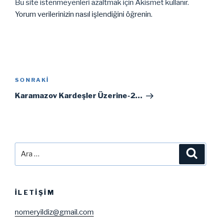
Bu site istenmeyenleri azaltmak için Akismet kullanır.
Yorum verilerinizin nasıl işlendiğini öğrenin.
Yazı
gezinmesi
Sonraki
SONRAKI
Yazı
Karamazov Kardeşler Üzerine-2…
Ara:
Ara
İLETIŞIM
nomeryildiz@gmail.com