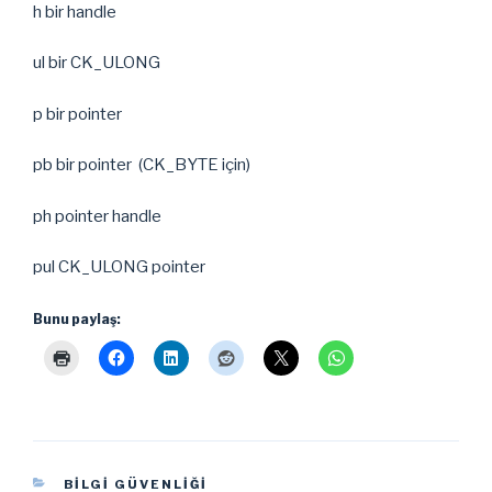
h bir handle
ul bir CK_ULONG
p bir pointer
pb bir pointer (CK_BYTE için)
ph pointer handle
pul CK_ULONG pointer
Bunu paylaş:
KATEGORILER
BILGI GÜVENLIĞI