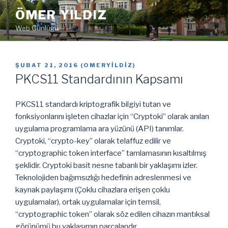
İçeriğe
ÖMER YILDIZ
geç
Web Günlüğü
YAYIM
ŞUBAT 21, 2016
(
OMERYILDIZ
)
TARIHI
PKCS11 Standardının Kapsamı
PKCS11 standardı kriptografik bilgiyi tutan ve
fonksiyonlarını işleten cihazlar için “Cryptoki” olarak anılan
uygulama programlama ara yüzünü (API) tanımlar.
Cryptoki, “crypto-key” olarak telaffuz edilir ve
“cryptographic token interface” tamlamasının kısaltılmış
şeklidir. Cryptoki basit nesne tabanlı bir yaklaşımı izler.
Teknolojiden bağımsızlığı hedefinin adreslenmesi ve
kaynak paylaşımı (Çoklu cihazlara erişen çoklu
uygulamalar), ortak uygulamalar için temsil,
“cryptographic token” olarak söz edilen cihazın mantıksal
görünümü bu yaklaşımın parçalarıdır.