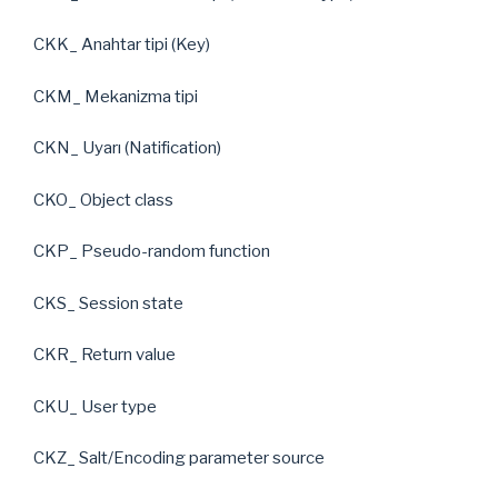
CKK_ Anahtar tipi (Key)
CKM_ Mekanizma tipi
CKN_ Uyarı (Natification)
CKO_ Object class
CKP_ Pseudo-random function
CKS_ Session state
CKR_ Return value
CKU_ User type
CKZ_ Salt/Encoding parameter source