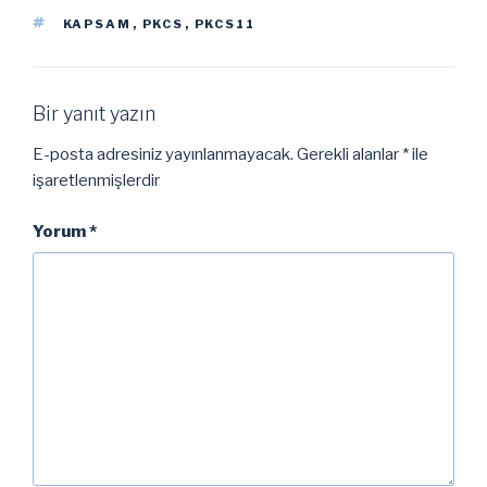
ETIKETLER
KAPSAM
,
PKCS
,
PKCS11
Bir yanıt yazın
E-posta adresiniz yayınlanmayacak.
Gerekli alanlar
*
ile
işaretlenmişlerdir
Yorum
*