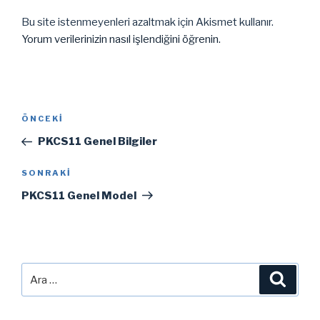
Bu site istenmeyenleri azaltmak için Akismet kullanır.
Yorum verilerinizin nasıl işlendiğini öğrenin.
Yazı
Önceki
ÖNCEKI
gezinmesi
Yazı
PKCS11 Genel Bilgiler
Sonraki
SONRAKI
Yazı
PKCS11 Genel Model
Ara:
Ara