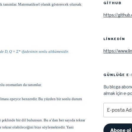
GITHUB
ak tanımlar. Matematiksel olarak gösterecek olursak:
https://github
LINKEDIN
https://www.li
rde
D
,
Q
× Σ* ifadesinin sonlu altkümesidir.
GÜNLÜĞE E-
lu otomatları da tanımlar.
Bu bloga abone
almak için e-po
rılması epeyce benzerdir. Bu yüzden bir sonlu durum
E-
posta
Adresi
} şeklinde bir dil bulunsun. Bu a’dan her sayıda tekrar
e tekrar olabileceğini bize söylemektedir. Yani
Abone ol