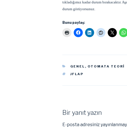
tıkladığımız kadar durum bırakacaktır. Aşa
durum görüyorsunuz.
Bunu paylaş:
KATEGORILER
GENEL
,
OTOMATA TEORI
ETIKETLER
JFLAP
Bir yanıt yazın
E-posta adresiniz yayınlanma