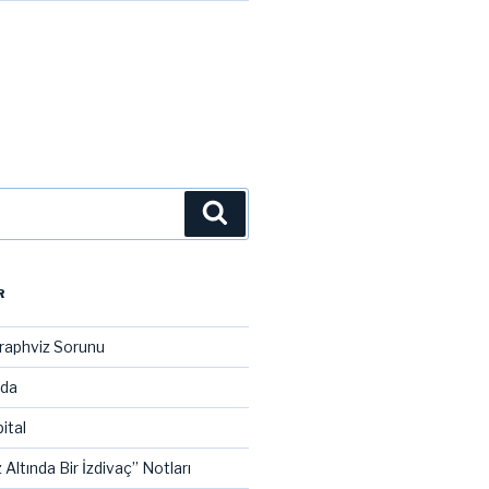
Ara
R
raphviz Sorunu
ada
ital
 Altında Bir İzdivaç” Notları