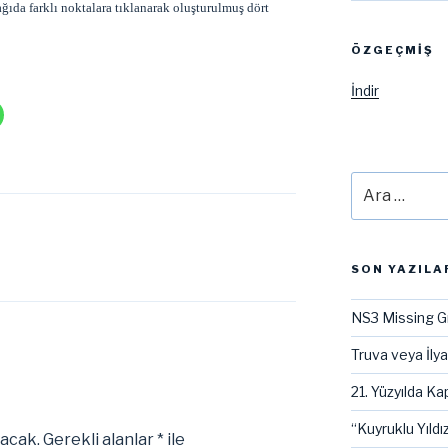
ğıda farklı noktalara tıklanarak oluşturulmuş dört
ÖZGEÇMIŞ
İndir
Ara:
SON YAZILA
NS3 Missing G
Truva veya İly
21. Yüzyılda Kap
“Kuyruklu Yıldız
yacak.
Gerekli alanlar
*
ile