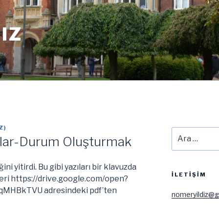
IZ
Z
)
Ara:
tlar-Durum Oluşturmak
ni yitirdi. Bu gibi yazıları bir klavuzda
İLETIŞIM
lgileri https://drive.google.com/open?
MHBkTVU adresindeki pdf’ten
nomeryildiz@g