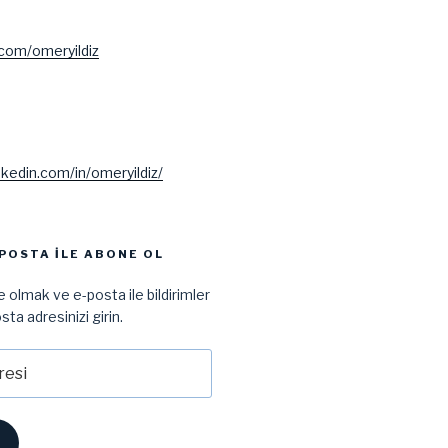
.com/omeryildiz
nkedin.com/in/omeryildiz/
POSTA ILE ABONE OL
 olmak ve e-posta ile bildirimler
sta adresinizi girin.