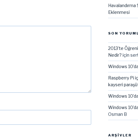
Havalandırma S
Eklenmesi
SON YORUM
2013’te Öğreni
Nedir?
için
ser
Windows 10’da
Raspberry Pi i
kayseri paraşü
Windows 10’da
Windows 10’da
Osman B
ARŞIVLER