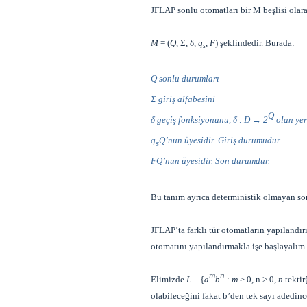
J
FLAP sonlu otomatları bir M beşlisi olar
M
= (
Q
, Σ, δ,
q
,
F
) şeklindedir. Burada:
s
Q
sonlu durumları
Σ giriş alfabesini
Q
δ geçiş fonksiyonunu, δ :
D
→ 2
olan ye
q
Q’
nun üyesidir. Giriş durumudur.
s
F
Q’
nun üyesidir. Son durumdur.
Bu tanım ayrıca deterministik olmayan son
JFLAP’ta farklı tür otomatların yapılandı
otomatını yapılandırmakla işe başlayalım.
m
n
Elimizde
L
= {
a
b
:
m
≥ 0, n > 0,
n
tektir
olabileceğini fakat b’den tek sayı adedinc