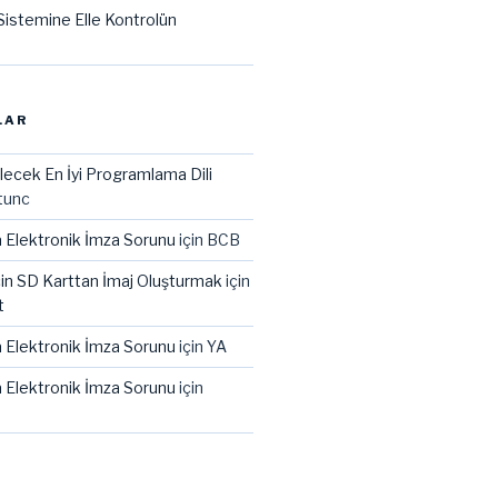
istemine Elle Kontrolün
LAR
lecek En İyi Programlama Dili
tunc
 Elektronik İmza Sorunu
için
BCB
çin SD Karttan İmaj Oluşturmak
için
t
 Elektronik İmza Sorunu
için
YA
 Elektronik İmza Sorunu
için