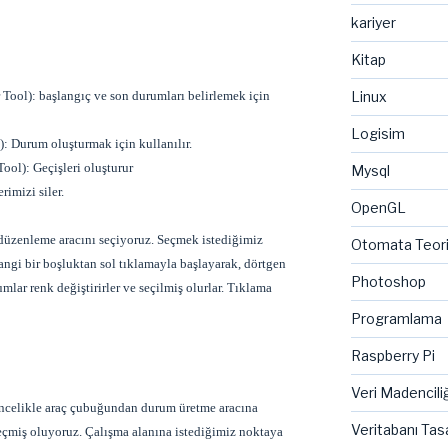
kariyer
Kitap
 Tool): başlangıç ve son durumları belirlemek için
Linux
Logisim
): Durum oluşturmak için kullanılır.
Tool): Geçişleri oluşturur
Mysql
rimizi siler.
OpenGL
k düzenleme aracını seçiyoruz. Seçmek istediğimiz
Otomata Teor
angi bir boşluktan sol tıklamayla başlayarak, dörtgen
Photoshop
mlar renk değiştirirler ve seçilmiş olurlar. Tıklama
Programlama
Raspberry Pi
Veri Madenciliğ
Öncelikle araç çubuğundan durum üretme aracına
Veritabanı Tas
seçmiş oluyoruz. Çalışma alanına istediğimiz noktaya