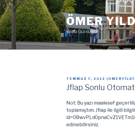
İçeriğe
geç
ÖMER YILD
Web Günlüğü
YAYIM
TEMMUZ 7, 2012
(
OMERYILDI
TARIHI
Jflap Sonlu Otoma
Not: Bu yazı maalesef geçerliliği
toplamıştım. Jflap ile ilgili bi
id=0BwvPLd0pnaCvZ1VETm1q
edinebilirsiniz.