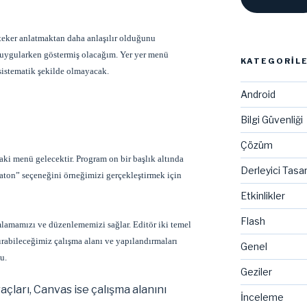
teker anlatmaktan daha anlaşılır olduğunu
 uygularken göstermiş olacağım. Yer yer menü
KATEGORIL
sistematik şekilde olmayacak.
Android
Bilgi Güvenliği
Çözüm
aki menü gelecektir. Program on bir başlık altında
Derleyici Tasa
ton” seçeneğini örneğimizi gerçekleştirmek için
Etkinlikler
Flash
mlamamızı ve düzenlememizi sağlar. Editör iki temel
ırabileceğimiz çalışma alanı ve yapılandırmaları
Genel
u.
Geziler
açları, Canvas ise çalışma alanını
İnceleme