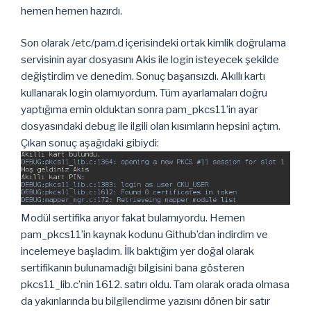
hemen hemen hazırdı.
Son olarak /etc/pam.d içerisindeki ortak kimlik doğrulama
servisinin ayar dosyasını Akis ile login isteyecek şekilde
değiştirdim ve denedim. Sonuç başarısızdı. Akıllı kartı
kullanarak login olamıyordum. Tüm ayarlamaları doğru
yaptığıma emin olduktan sonra pam_pkcs11’in ayar
dosyasındaki debug ile ilgili olan kısımların hepsini açtım.
Çıkan sonuç aşağıdaki gibiydi:
Modül sertifika arıyor fakat bulamıyordu. Hemen
pam_pkcs11’in kaynak kodunu Github’dan indirdim ve
incelemeye başladım. İlk baktığım yer doğal olarak
sertifikanın bulunamadığı bilgisini bana gösteren
pkcs11_lib.c’nin 1612. satırı oldu. Tam olarak orada olmasa
da yakınlarında bu bilgilendirme yazısını dönen bir satır