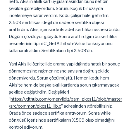
netti. Akis’in akıllı kart uygulamasından bunu net bir
şekilde görebiliyordum. Sorunu küçük bir uzayda
incelemeye karar verdim. Kodu çalışır hale getirdim.
X.509 sertifikası değil de sadece sertifika objesi
arattırdım. Akis, içerisinde iki adet sertifika nesnesi buldu.
Düğüm çözülüyor gibiydi. Sonra arattırdığım bu sertifika
nesnelerinin tipini C_GetAttributeValue fonksiyonunu
kullanarak aldım. Sertifikaların tipi X.509’du.
Yani Akis iki öznitelikle arama yapıldığında hatalı bir sonuç
dönmemesine rağmen nesne sayısını doğru şekilde
dönemiyordu. Sorun çözülmüştü. Hemen kodu hem
Akis’te hem de başka akıllı kartlarda sorun çıkarmayacak
şekilde değiştirdim. Değişikleri
“
https://github.com/omeryildiz/pam_pkcs11/blob/master
/src/common/pkcs11_lib.c
” adresinden görebilirsiniz.
Orada önce sadece sertifika aratıyorum. Sonra while
döngüsü içerisinde sertifikaların X.509 olup olmadığını
kontrol ediyorum.