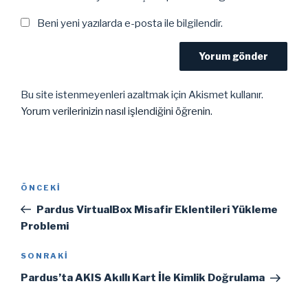
Beni yeni yazılarda e-posta ile bilgilendir.
Bu site istenmeyenleri azaltmak için Akismet kullanır.
Yorum verilerinizin nasıl işlendiğini öğrenin.
Yazı
Önceki
ÖNCEKI
gezinmesi
Yazı
Pardus VirtualBox Misafir Eklentileri Yükleme
Problemi
Sonraki
SONRAKI
Yazı
Pardus’ta AKIS Akıllı Kart İle Kimlik Doğrulama