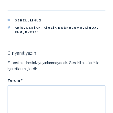
KATEGORILER
GENEL
,
LINUX
ETIKETLER
AKIS
,
DEBIAN
,
KIMLIK DOĞRULAMA
,
LINUX
,
PAM_PKCS11
Bir yanıt yazın
E-posta adresiniz yayınlanmayacak.
Gerekli alanlar
*
ile
işaretlenmişlerdir
Yorum
*