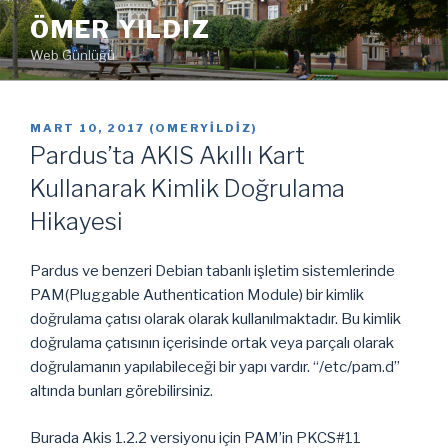
İçeriğe
ÖMER YILDIZ
geç
Web Günlüğü
YAYIM
MART 10, 2017
(
OMERYILDIZ
)
TARIHI
Pardus’ta AKIS Akıllı Kart
Kullanarak Kimlik Doğrulama
Hikayesi
Pardus ve benzeri Debian tabanlı işletim sistemlerinde
PAM(Pluggable Authentication Module) bir kimlik
doğrulama çatısı olarak olarak kullanılmaktadır.
Bu kimlik
doğrulama çatısının içerisinde ortak veya parçalı olarak
doğrulamanın yapılabileceği bir yapı vardır. “/etc/pam.d”
altında bunları görebilirsiniz.
Burada Akis 1.2.2 versiyonu için PAM’in PKCS#11