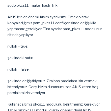
sudo pkcs11_make_hash_link
AKIS için en önemli kısım ayar kısmı. Örnek olarak
kopyaladığımız pam_pkcs11.conf içerisinde değişiklik
yapmamız gerekiyor. Tüm ayarlar pam_pkcs11 node’unun
altında yapılıyor.
nullok = true;
şeklindeki satırı
nullok = false;
şeklinde değiştiriyoruz. Zira boş parolalara izin vermek
istemiyoruz. Gerçi bizim durumumuzda AKIS zaten boş
parolalara izin vermiyor.
Kullanacağımız pkcs11 modülünü belirtmemiz gerekiyor.
Tabiki biz pkcs11 modülü olarak opensc değil AKIS