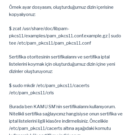
Örnek ayar dosyasını, oluşturduğumuz dizin içerisine
kopyalıyoruz:
$ zcat /usr/share/doc/libpam-
pkcs11/examples/pam_pkcs11.conf.example.gz | sudo
tee /etc/pam_pkcs11/pam_pkcs11.conf
Sertifika otoritesinin sertifikalarını ve sertifika iptal
listelerini koymak için oluşturduğumuz dizin içine yeni
dizinler oluşturuyoruz:
$ sudo mkdir /etc/pam_pkcs11/cacerts
/etc/pam_pkcs11/crls
Burada ben KAMU SM’nin sertifikalarını kullanıyorum.
Nitelikli sertifika sağlayıcınız hangisiyse onun sertifika ve
iptal listelerini ilgili klasöre indirmelisiniz. Öncelikle
/etc/pam_pkcs11/cacerts altına aşağıdaki komutu