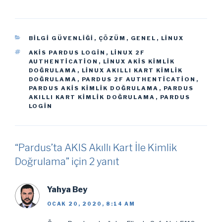
KATEGORILER
BILGI GÜVENLIĞI
,
ÇÖZÜM
,
GENEL
,
LINUX
ETIKETLER
AKIS PARDUS LOGIN
,
LINUX 2F
AUTHENTICATION
,
LINUX AKIS KIMLIK
DOĞRULAMA
,
LINUX AKILLI KART KIMLIK
DOĞRULAMA
,
PARDUS 2F AUTHENTICATION
,
PARDUS AKIS KIMLIK DOĞRULAMA
,
PARDUS
AKILLI KART KIMLIK DOĞRULAMA
,
PARDUS
LOGIN
“Pardus’ta AKIS Akıllı Kart İle Kimlik
Doğrulama” için 2 yanıt
Yahya Bey
OCAK 20, 2020, 8:14 AM