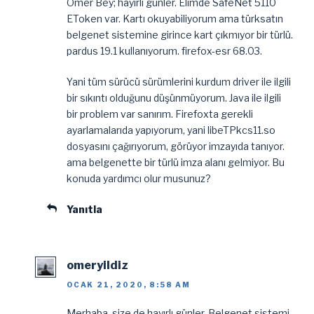
Ömer Bey; hayırlı günler. Elimde SafeNet 5110
EToken var. Kartı okuyabiliyorum ama türksatın
belgenet sistemine girince kart çıkmıyor bir türlü.
pardus 19.1 kullanıyorum. firefox-esr 68.03.
Yani tüm sürücü sürümlerini kurdum driver ile ilgili
bir sıkıntı olduğunu düşünmüyorum. Java ile ilgili
bir problem var sanırım. Firefoxta gerekli
ayarlamalarıda yapıyorum, yani libeTPkcs11.so
dosyasını çağırıyorum, görüyor imzayıda tanıyor.
ama belgenette bir türlü imza alanı gelmiyor. Bu
konuda yardımcı olur musunuz?
Yanıtla
omeryildiz
OCAK 21, 2020, 8:58 AM
Merhaba, size de hayırlı günler. Belgenet sistemi