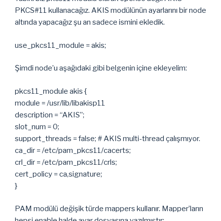
PKCS#11 kullanacağız. AKIS modülünün ayarlarını bir node
altında yapacağız şu an sadece ismini ekledik.
use_pkcs11_module = akis;
Şimdi node’u aşağıdaki gibi belgenin içine ekleyelim:
pkcs11_module akis {
module = /usr/lib/libakisp11
description = “AKIS”;
slot_num = 0;
support_threads = false; # AKIS multi-thread çalışmıyor.
ca_dir = /etc/pam_pkcs11/cacerts;
crl_dir = /etc/pam_pkcs11/crls;
cert_policy = ca,signature;
}
PAM modülü değişik türde mappers kullanır. Mapper’ların
hepsi enable halde ayar dosyasına yazılmıştır: