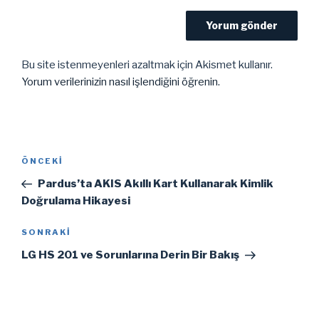
Bu site istenmeyenleri azaltmak için Akismet kullanır.
Yorum verilerinizin nasıl işlendiğini öğrenin.
Yazı
Önceki
ÖNCEKI
gezinmesi
Yazı
Pardus’ta AKIS Akıllı Kart Kullanarak Kimlik
Doğrulama Hikayesi
Sonraki
SONRAKI
Yazı
LG HS 201 ve Sorunlarına Derin Bir Bakış