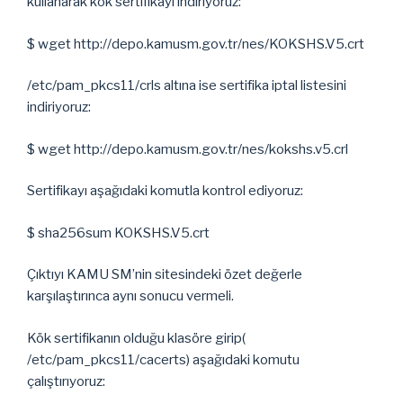
kullanarak kök sertifikayı indiriyoruz:
$ wget http://depo.kamusm.gov.tr/nes/KOKSHS.V5.crt
/etc/pam_pkcs11/crls altına ise sertifika iptal listesini
indiriyoruz:
$ wget http://depo.kamusm.gov.tr/nes/kokshs.v5.crl
Sertifikayı aşağıdaki komutla kontrol ediyoruz:
$ sha256sum KOKSHS.V5.crt
Çıktıyı KAMU SM’nin sitesindeki özet değerle
karşılaştırınca aynı sonucu vermeli.
Kök sertifikanın olduğu klasöre girip(
/etc/pam_pkcs11/cacerts) aşağıdaki komutu
çalıştırıyoruz: