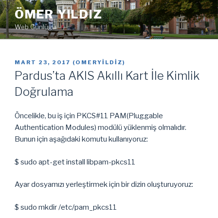
İçeriğe
ÖMER YILDIZ
geç
Web Günlüğü
YAYIM
MART 23, 2017
(
OMERYILDIZ
)
TARIHI
Pardus’ta AKIS Akıllı Kart İle Kimlik
Doğrulama
Öncelikle, bu iş için PKCS#11 PAM(Pluggable
Authentication Modules) modülü yüklenmiş olmalıdır.
Bunun için aşağıdaki komutu kullanıyoruz:
$ sudo apt-get install libpam-pkcs11
Ayar dosyamızı yerleştirmek için bir dizin oluşturuyoruz:
$ sudo mkdir /etc/pam_pkcs11