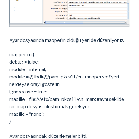
Ayar dosyasında mapper’ın olduğu yeri de düzenliyoruz.
mapper cn {
debug = false;
module = internal;
module = @libdir@/pam_pkcs11/cn_mapper.so;#yeri
nerdeyse orayı gösterin
ignorecase = true;
mapfile = file:///etc/pam_pkcs11/cn_map; #aynı şekilde
cn_map dosyası oluşturmak gerekiyor.
mapfile = “none”;
}
Ayar dosyasındaki düzenlemeler bitti.