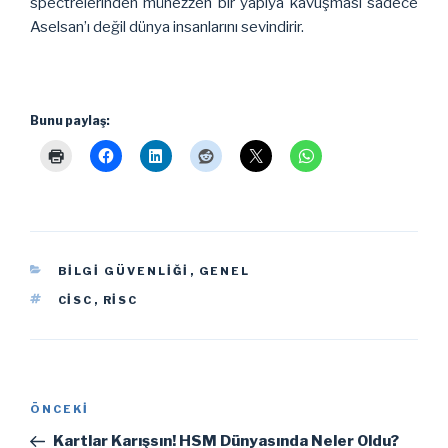
spectrelerinden münezzeh bir yapıya kavuşması sadece
Aselsan’ı değil dünya insanlarını sevindirir.
Bunu paylaş:
KATEGORILER
BILGI GÜVENLIĞI
,
GENEL
ETIKETLER
CISC
,
RISC
Yazı
Önceki
ÖNCEKI
gezinmesi
Yazı
Kartlar Karışsın! HSM Dünyasında Neler Oldu?