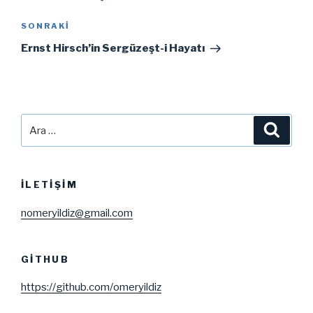
Sonraki
SONRAKI
Yazı
Ernst Hirsch’in Sergüzeşt-i Hayatı
Ara:
Ara
İLETIŞIM
nomeryildiz@gmail.com
GITHUB
https://github.com/omeryildiz