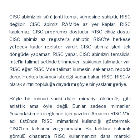
CISC abimiz bir sürü janti komut kümesine sahiptir, RISC
değildir. CISC abimiz RAM’de az yer kaplar, RISC
kaplamaz. CISC programcı dostudur, RISC cihaz dostu.
CISC abimiz az register’a sahiptir, RISC’te herkese
yetecek kadar register vardır. CISC abimiz işleri tek
döngüde yapamaz, RISC yapar. CISC abimizin temsilcisi
Intel’in talimat setinde bilinmeyen, saklanan talimatlar var,
RISC eğer RISC-V’se talimat kümesini saklamaz, repoda
durur. Herkes bakmak istediği kadar bakar. RISC, RISC-V
olarak sırtını topluluğa dayadı mı şöyle bir yaslanır geriye.
Böyle bir mimari sanki diğer mimariyi öldürmüş gibi
anlattık ama öyle değil. Bunlar sadece mimariler.
Yukarıdaki metni eğlence için yazdım. Amacım RISC-V’in
adı üstünde RISC mimarisini kullandığı göstermek,
CISC’ten farklarını vurgulamaktır. Bu farklara bakarak
gömülü cihazlarda RISC kullanmanızın daha mantıklı