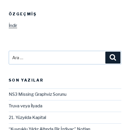
ÖZGEÇMIŞ
İndir
Ara:
Ara
SON YAZILAR
NS3 Missing Graphviz Sorunu
Truva veya İlyada
21. Yüzyılda Kapital
“Kuyruklu Yıldız Altında Bir İzdivaç” Notları