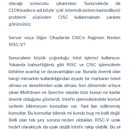
olacağı sonucunu çıkarırsınız. Sunucularda da
C10K(sadece adı böyle ‘çok’ istemcili sistem kastediliyor)
problemi yüzünden CISC kullanmanızın yararını
görürsünüz.
Server veya Diğer Cihazlarda CISC’e Rağmen Neden
RISC-V?
Sunucuların büyük çoğunluğu Intel işlemci kullanıyor.
Yukarıda bahsettiğimiz gibi RISC ve CISC işlemcilerin
birbirine avantaj ve dezavantajları var. Burada önemli olan
hangi mimarinin kullanıldığından ziyade bir markanın tekel
olması ve denetimden uzak olması. Son dönemde ortaya
çıkan Meltdown ve Spectre olayları bize bunun ne kadar
önemli olduğunu gösterdi. Intel’in işlemcilerindeki komut
setlerin bilinmeyen komutları var. Yani ilan edilmemiş
komutlar. Bu komutlar bilerek mi kondu bug mı belli değil.
Belli olan tek şey soruna neden oldukları. RISC-V uzak
hedef olarak(çok da uzak değil) Intel’e rakip olabilir. Bu yıl