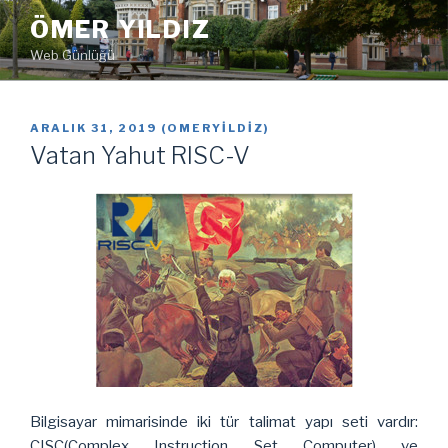
İçeriğe
ÖMER YILDIZ
geç
Web Günlüğü
YAYIM
ARALIK 31, 2019
(
OMERYILDIZ
)
TARIHI
Vatan Yahut RISC-V
Bilgisayar mimarisinde iki tür talimat yapı seti vardır:
CISC(Complex Instruction Set Computer) ve