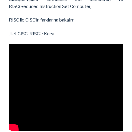
RISC(Reduced Instruction Set Computer).
RISC ile CISC’in farklarına bakalım:
Jilet CISC, RISC’e Karşı