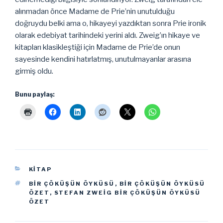
alınmadan önce Madame de Prie’nin unutulduğu
doğruydu belki ama o, hikayeyi yazdıktan sonra Prie ironik
olarak edebiyat tarihindeki yerini aldı. Zweig’ın hikaye ve
kitapları klasikleştiği için Madame de Prie’de onun
sayesinde kendini hatırlatmış, unutulmayanlar arasına
girmiş oldu.
Bunu paylaş:
KATEGORILER
KITAP
ETIKETLER
BIR ÇÖKÜŞÜN ÖYKÜSÜ
,
BIR ÇÖKÜŞÜN ÖYKÜSÜ
ÖZET
,
STEFAN ZWEIG BIR ÇÖKÜŞÜN ÖYKÜSÜ
ÖZET