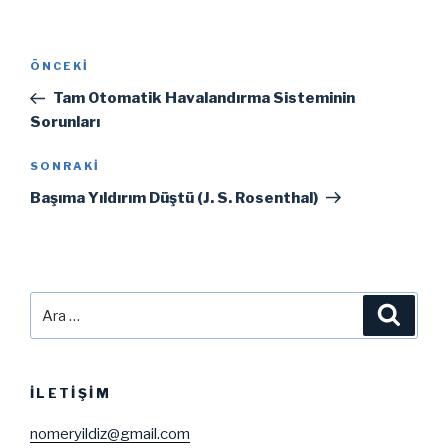
Yazı
Önceki
ÖNCEKI
gezinmesi
Yazı
Tam Otomatik Havalandırma Sisteminin
Sorunları
Sonraki
SONRAKI
Yazı
Başıma Yıldırım Düştü (J. S. Rosenthal)
Ara:
Ara
İLETIŞIM
nomeryildiz@gmail.com