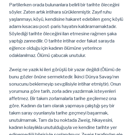
Partilerken orada bulunanlara belirli bir tarihte öleceğini
söyler. Zaten artık intihara sürüklenmiştir. Zayıf ruhu
yaşlanmayı, köyü, kendisine hakaret edebilen genç köylü
adamı kısacası post-paris hayatını kaldıramamaktadır.
Söylediği tarihte öleceğini ilan etmesine rağmen şaka
yaptığı zannedilir. O tarihte intihar eder fakat sarayda
eğlence olduğu için kadının ölümüne yeterince
odaklanılmaz. Ölümü çabucak unutulur.
Zweig ne yazık ki ileri görüşlü bir yazar değildi (Ölümü de
bunu gözler önüne sermektedir. İkinci Dünya Savaşı’nın
sonucunu beklemeyip sevgilisiyle intihar etmiştir). Onun
yorumuna göre tarih, zorla adını yazdırmak isteyenleri
affetmez. Bir takım zorlamalarla tarihe geçilemez ona
göre. Kadının da tam olarak yapmaya çalıştığı şey bir
takım saray oyunlarıyla tarihe geçmeyi başarmak,
unutulmamak. Tam da bu noktada Zweig, hikayesini,
kadının kolaylıkla unutulduğuyla ve kendine tarihte yer
edinemediği bilgisiyle sonlandırıyor. Zweig tarafından ele