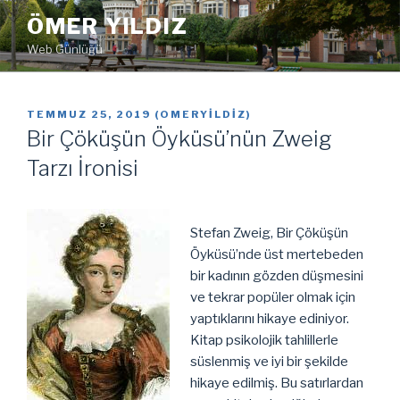
İçeriğe
ÖMER YILDIZ
geç
Web Günlüğü
YAYIM
TEMMUZ 25, 2019
(
OMERYILDIZ
)
TARIHI
Bir Çöküşün Öyküsü’nün Zweig
Tarzı İronisi
Stefan Zweig, Bir Çöküşün
Öyküsü’nde üst mertebeden
bir kadının gözden düşmesini
ve tekrar popüler olmak için
yaptıklarını hikaye ediniyor.
Kitap psikolojik tahlillerle
süslenmiş ve iyi bir şekilde
hikaye edilmiş. Bu satırlardan