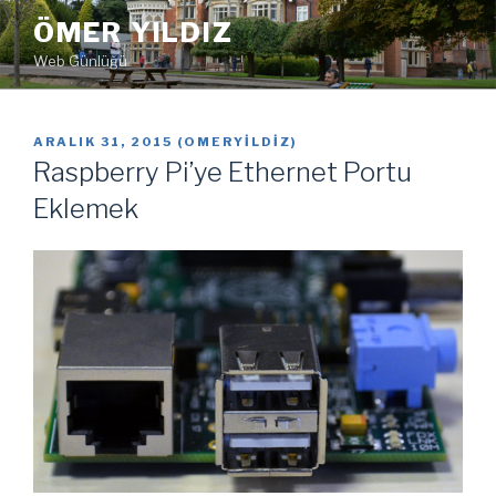
İçeriğe
ÖMER YILDIZ
geç
Web Günlüğü
YAYIM
ARALIK 31, 2015
(
OMERYILDIZ
)
TARIHI
Raspberry Pi’ye Ethernet Portu
Eklemek