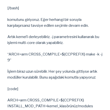
[/bash]
komutunu giriyoruz. Eğer herhangi bir soruyla
karşılaşırsanız tavsiye edilen seçimle devam edin.
Artık kernel’i derleyebiliriz. -j parametresini kullanarak bu
işlemi multi-core olarak yapabiliriz.
“ARCH=arm CROSS_COMPILE=${CCPREFIX} make -k -j
9”
İşlem biraz uzun sürebilir. Her şey yolunda gittiyse artık
modüller kurulabilir. Bunu aşağıdaki komutla yapıyoruz:
[code]
ARCH=arm CROSS_COMPILE=${CCPREFIX}
INSTALL_MOD_PATH=kernel_klasörünüz/modules