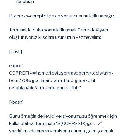
raspbian
Biz cross-compile için en sonuncusunu kullanacağız.
Terminalde daha sonra kullanmak üzere değişken
oluşturuyoruz ki sonra uzun uzun yazmayalım:
[bash]
export
CCPREFIX=/home/testuser/raspberry/tools/arm-
bcm2708/gcc-linaro-arm-linux-gnueabihf-
raspbian/bin/arm-linux-gnueabihf-”
[/bash]
Bunu örneğin derleyici versiyonumuzu öğrenmek için
kullanabiliriz. Terminale “${CCPREFIX}gcc -v”
yazdığımızda aracın versiyonu ekrana gelmiş olmalı.