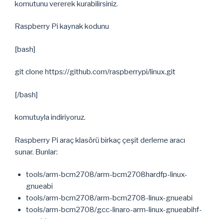
komutunu vererek kurabilirsiniz.
Raspberry Pi kaynak kodunu
[bash]
git clone https://github.com/raspberrypi/linux.git
[/bash]
komutuyla indiriyoruz.
Raspberry Pi araç klasörü birkaç çeşit derleme aracı
sunar. Bunlar:
tools/arm-bcm2708/arm-bcm2708hardfp-linux-
gnueabi
tools/arm-bcm2708/arm-bcm2708-linux-gnueabi
tools/arm-bcm2708/gcc-linaro-arm-linux-gnueabihf-