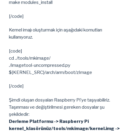
make modules_install
[/code]
Kernel imajı oluşturmak için aşağıdaki komutları
kullanıyoruz.
[code]
cd ../tools/mkimage/
./imagetool-uncompressed.py
${KERNEL_SRC}/arch/arm/boot/zImage
[/code]
Şimdi oluşan dosyaları Raspberry Pi’ye taşıyabiliriz.
Taşınması ve değiştirilmesi gereken dosyalar şu
şekildedir:
Derleme Platformu -> Raspberry Pi
kernel_klasörünüz/tools/mkimage/kernel.img ->