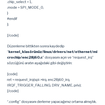
.chip_select = 1,
.mode = SPI_MODE_0,
}
#endif
};
[/code]
Düzenleme bittikten sonra kaydedip
“
kernel_klasörünüz
/linux/drivers/net/ethernet/mi
crochip/enc28j60.c
” dosyasını açın ve “request_irq”
sözcüğünü aratın aşağıdaki gibi değiştirin:
[code]
ret = request_irq(spi->irq, enc28j60_irq,
IRQF_TRIGGER_FALLING, DRV_NAME, priv);
[/code]
“.config” dosyasını derleme yapacağımız ortama almıştık.