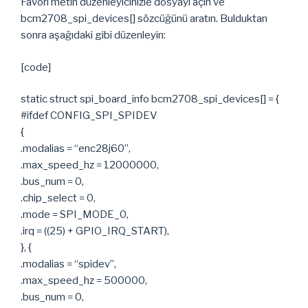
Favori metin düzenleyicinizle dosyayı açın ve
bcm2708_spi_devices[] sözcüğünü aratın. Bulduktan
sonra aşağıdaki gibi düzenleyin:
[code]
static struct spi_board_info bcm2708_spi_devices[] = {
#ifdef CONFIG_SPI_SPIDEV
{
.modalias = “enc28j60”,
.max_speed_hz = 12000000,
.bus_num = 0,
.chip_select = 0,
.mode = SPI_MODE_0,
.irq = ((25) + GPIO_IRQ_START),
}, {
.modalias = “spidev”,
.max_speed_hz = 500000,
.bus_num = 0,