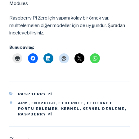
Modules
Raspberry Pi Zero için yapımı kolay bir örnek var,
muhtelemelen diğer modeller için de uygundur.
Şuradan
inceleyebilirsiniz.
Bunu paylaş:
KATEGORILER
RASPBERRY PI
ETIKETLER
ARM
,
ENC28J60
,
ETHERNET
,
ETHERNET
PORTU EKLEMEK
,
KERNEL
,
KERNEL DERLEME
,
RASPBERRY PI