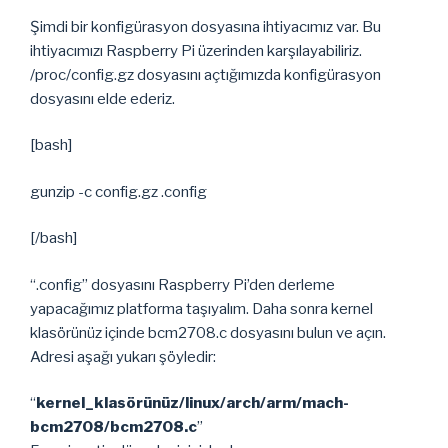
Şimdi bir konfigürasyon dosyasına ihtiyacımız var. Bu
ihtiyacımızı Raspberry Pi üzerinden karşılayabiliriz.
/proc/config.gz dosyasını açtığımızda konfigürasyon
dosyasını elde ederiz.
[bash]
gunzip -c config.gz .config
[/bash]
“.config” dosyasını Raspberry Pi’den derleme
yapacağımız platforma taşıyalım. Daha sonra kernel
klasörünüz içinde bcm2708.c dosyasını bulun ve açın.
Adresi aşağı yukarı şöyledir:
“
kernel_klasörünüz/linux/arch/arm/mach-
bcm2708/bcm2708.c
”