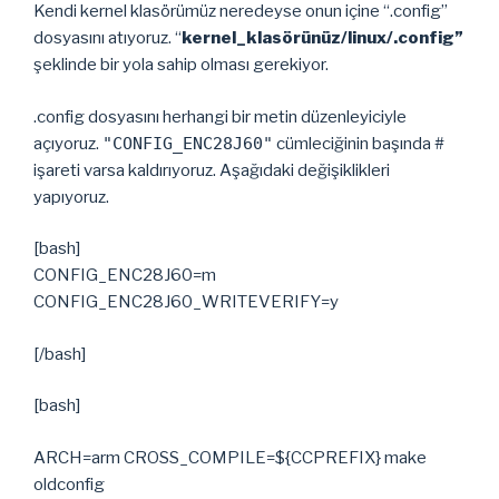
Kendi kernel klasörümüz neredeyse onun içine “.config”
dosyasını atıyoruz. “
kernel_klasörünüz
/linux/.config”
şeklinde bir yola sahip olması gerekiyor.
.config dosyasını herhangi bir metin düzenleyiciyle
açıyoruz.
"CONFIG_ENC28J60"
cümleciğinin başında #
işareti varsa kaldırıyoruz. Aşağıdaki değişiklikleri
yapıyoruz.
[bash]
CONFIG_ENC28J60=m
CONFIG_ENC28J60_WRITEVERIFY=y
[/bash]
[bash]
ARCH=arm CROSS_COMPILE=${CCPREFIX} make
oldconfig