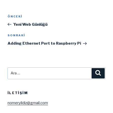
Yazı
Önceki
ÖNCEKI
gezinmesi
Yazı
Yeni Web Günlüğü
Sonraki
SONRAKI
Yazı
Adding Ethernet Port to Raspberry Pi
Ara:
Ara
İLETIŞIM
nomeryildiz@gmail.com