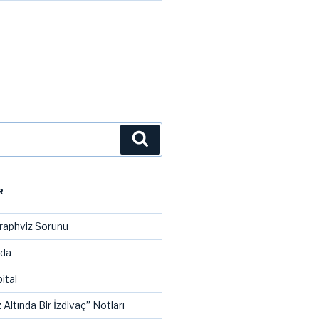
Ara
R
raphviz Sorunu
ada
ital
 Altında Bir İzdivaç” Notları