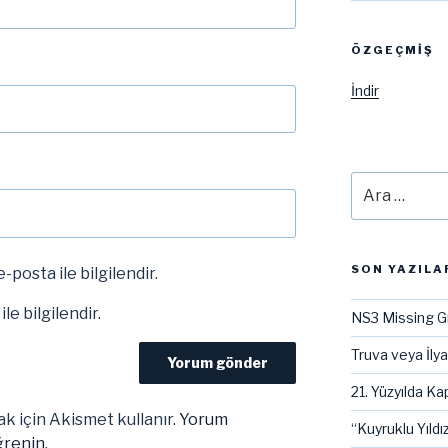
ÖZGEÇMIŞ
İndir
Ara:
SON YAZILA
-posta ile bilgilendir.
le bilgilendir.
NS3 Missing G
Truva veya İly
21. Yüzyılda Kap
k için Akismet kullanır.
Yorum
“Kuyruklu Yıldız
ğrenin.