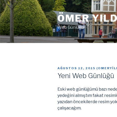
İçeriğe
geç
ÖMER YILD
Web Günlüğü
YAYIM
AĞUSTOS 12, 2015
(
OMERYIL
TARIHI
Yeni Web Günlüğü
Eski web günlüğümü bazı neden
yedeğini almıştım fakat resim
yazıdan öncekilerde resim yo
çalışacağım.