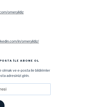
.com/omeryildiz
nkedin.com/in/omeryildiz/
POSTA ILE ABONE OL
 olmak ve e-posta ile bildirimler
sta adresinizi girin.