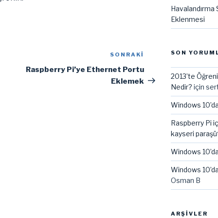
Havalandırma S
Eklenmesi
SON YORUM
SONRAKI
Sonraki
Yazı
Raspberry Pi’ye Ethernet Portu
2013’te Öğreni
Eklemek
Nedir?
için
ser
Windows 10’da
Raspberry Pi i
kayseri paraşü
Windows 10’da
Windows 10’da
Osman B
ARŞIVLER