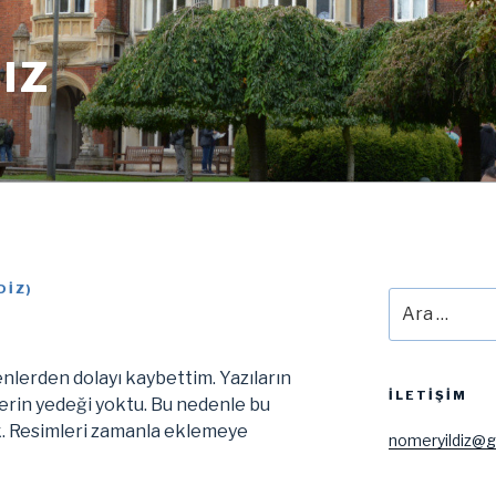
IZ
DIZ
)
Ara:
lerden dolayı kaybettim. Yazıların
İLETIŞIM
lerin yedeği yoktu. Bu nedenle bu
k. Resimleri zamanla eklemeye
nomeryildiz@g