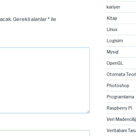
kariyer
Kitap
yacak.
Gerekli alanlar
*
ile
Linux
Logisim
Mysql
OpenGL
Otomata Teor
Photoshop
Programlama
Raspberry Pi
Veri Madenciliğ
Veritabanı Tas