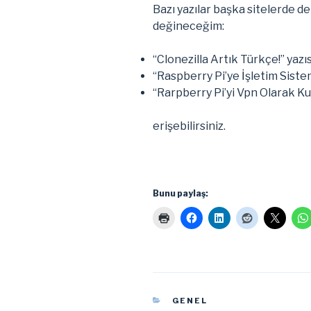
Bazı yazılar başka sitelerde de
değineceğim:
“Clonezilla Artık Türkçe!” yazı
“Raspberry Pi’ye İşletim Siste
“Rarpberry Pi’yi Vpn Olarak K
erişebilirsiniz.
Bunu paylaş:
KATEGORILER
GENEL