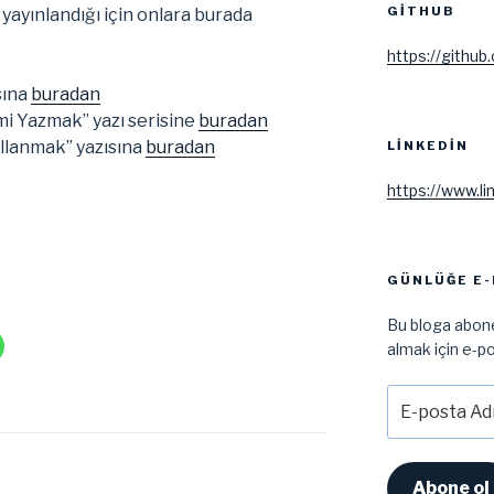
GITHUB
 yayınlandığı için onlara burada
https://github
sına
buradan
mi Yazmak” yazı serisine
buradan
ullanmak” yazısına
buradan
LINKEDIN
https://www.li
GÜNLÜĞE E-
Bu bloga abone
almak için e-po
E-
posta
Adresi
Abone ol