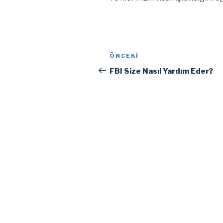
Yazı
Önceki
ÖNCEKI
gezinmesi
Yazı
FBI Size Nasıl Yardım Eder?