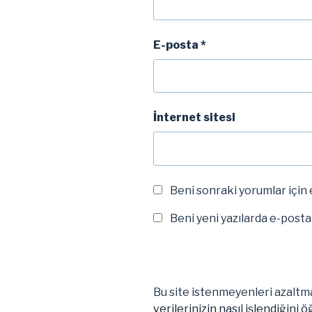
E-posta
*
İnternet sitesi
Beni sonraki yorumlar için e
Beni yeni yazılarda e-posta i
Bu site istenmeyenleri azaltma
verilerinizin nasıl işlendiğini ö