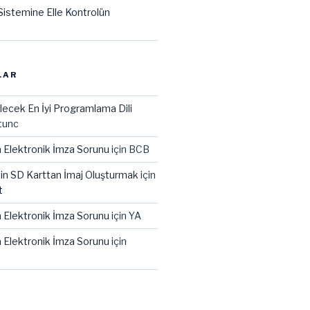
istemine Elle Kontrolün
LAR
lecek En İyi Programlama Dili
tunc
 Elektronik İmza Sorunu
için
BCB
çin SD Karttan İmaj Oluşturmak
için
t
 Elektronik İmza Sorunu
için
YA
 Elektronik İmza Sorunu
için