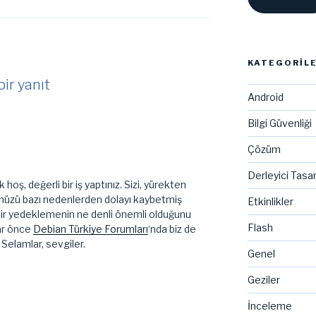
KATEGORIL
ir yanıt
Android
Bilgi Güvenliği
Çözüm
Derleyici Tasa
hoş, değerli bir iş yaptınız. Sizi, yürekten
nüzü bazı nedenlerden dolayı kaybetmiş
Etkinlikler
bir yedeklemenin ne denli önemli olduğunu
Flash
lar önce
Debian Türkiye Forumları
‘nda biz de
. Selamlar, sevgiler.
Genel
Geziler
İnceleme