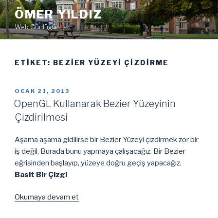
İçeriğe
ÖMER YILDIZ
geç
Web Günlüğü
ETIKET:
BEZIER YÜZEYI ÇIZDIRME
YAYIM
OCAK 21, 2013
TARIHI
OpenGL Kullanarak Bezier Yüzeyinin
Çizdirilmesi
Aşama aşama gidilirse bir Bezier Yüzeyi çizdirmek zor bir
iş değil. Burada bunu yapmaya çalışacağız. Bir Bezier
eğrisinden başlayıp, yüzeye doğru geçiş yapacağız.
Basit Bir Çizgi
“OpenGL
Okumaya devam et
Kullanarak