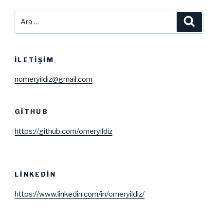
Bezier
Yüzeyinin
Ara:
Ara
Çizdirilmesi”
İLETIŞIM
nomeryildiz@gmail.com
GITHUB
https://github.com/omeryildiz
LINKEDIN
https://www.linkedin.com/in/omeryildiz/