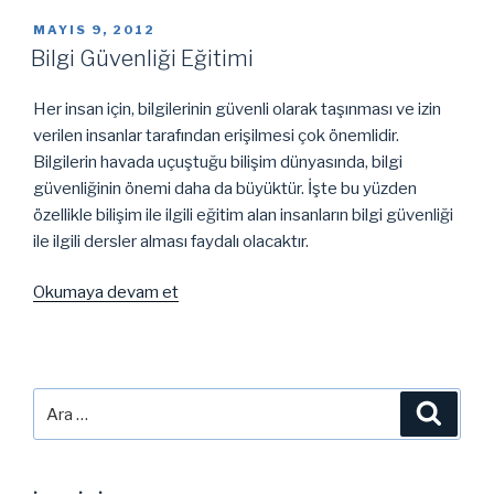
ve
Net’i
YAYIM
MAYIS 9, 2012
TARIHI
Korumak”
Bilgi Güvenliği Eğitimi
Her insan için, bilgilerinin güvenli olarak taşınması ve izin
verilen insanlar tarafından erişilmesi çok önemlidir.
Bilgilerin havada uçuştuğu bilişim dünyasında, bilgi
güvenliğinin önemi daha da büyüktür. İşte bu yüzden
özellikle bilişim ile ilgili eğitim alan insanların bilgi güvenliği
ile ilgili dersler alması faydalı olacaktır.
“Bilgi
Okumaya devam et
Güvenliği
Eğitimi”
Ara:
Ara