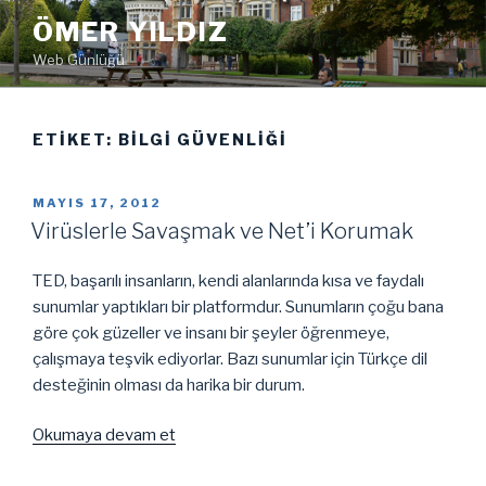
İçeriğe
ÖMER YILDIZ
geç
Web Günlüğü
ETIKET:
BILGI GÜVENLIĞI
YAYIM
MAYIS 17, 2012
TARIHI
Virüslerle Savaşmak ve Net’i Korumak
TED, başarılı insanların, kendi alanlarında kısa ve faydalı
sunumlar yaptıkları bir platformdur. Sunumların çoğu bana
göre çok güzeller ve insanı bir şeyler öğrenmeye,
çalışmaya teşvik ediyorlar. Bazı sunumlar için Türkçe dil
desteğinin olması da harika bir durum.
“Virüslerle
Okumaya devam et
Savaşmak