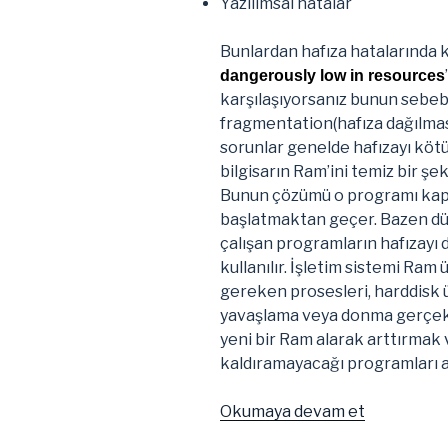
Yazılımsal hatalar
Bunlardan hafıza hatalarında k
dangerously low in resources
karşılaşıyorsanız bunun sebe
fragmentation(hafıza dağılmasıd
sorunlar genelde hafızayı kötü
bilgisarın Ram’ini temiz bir 
Bunun çözümü o programı kapa
başlatmaktan geçer. Bazen düş
çalışan programların hafızayı 
kullanılır. İşletim sistemi Ram 
gereken prosesleri, harddisk ü
yavaşlama veya donma gerçekl
yeni bir Ram alarak arttırmak 
kaldıramayacağı programları 
“Linux
Okumaya devam et
İşletim