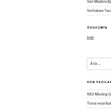
Veri Madenciliğ
Veritabanı Tas
ÖZGEÇMIŞ
İndir
Ara:
SON YAZILA
NS3 Missing G
Truva veya İly