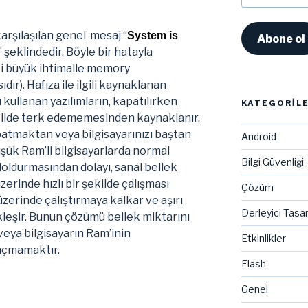
Adresi
arşılaşılan genel mesaj “
System is
Abone ol
” şeklindedir. Böyle bir hatayla
bi büyük ihtimalle memory
ır). Hafıza ile ilgili kaynaklanan
 kullanan yazılımların, kapatılırken
KATEGORIL
şekilde terk edememesinden kaynaklanır.
tmaktan veya bilgisayarınızı baştan
Android
ük Ram’li bilgisayarlarda normal
Bilgi Güvenliği
doldurmasından dolayı, sanal bellek
üzerinde hızlı bir şekilde çalışması
Çözüm
zerinde çalıştırmaya kalkar ve aşırı
Derleyici Tasa
eşir. Bunun çözümü bellek miktarını
veya bilgisayarın Ram’inin
Etkinlikler
açmamaktır.
Flash
Genel