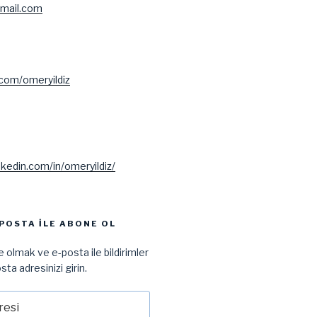
mail.com
.com/omeryildiz
nkedin.com/in/omeryildiz/
POSTA ILE ABONE OL
 olmak ve e-posta ile bildirimler
sta adresinizi girin.