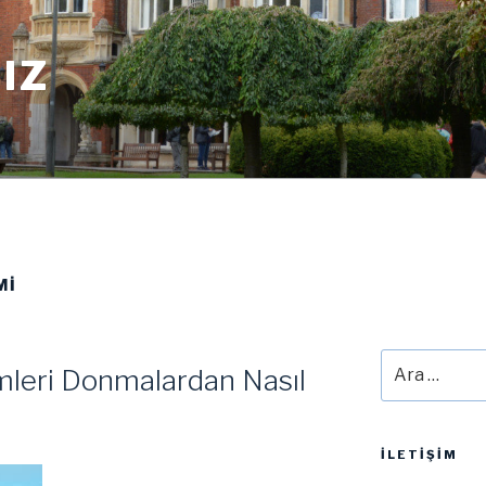
IZ
MI
Ara:
emleri Donmalardan Nasıl
İLETIŞIM