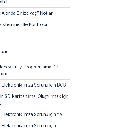
ital
 Altında Bir İzdivaç” Notları
istemine Elle Kontrolün
LAR
lecek En İyi Programlama Dili
tunc
 Elektronik İmza Sorunu
için
BCB
çin SD Karttan İmaj Oluşturmak
için
t
 Elektronik İmza Sorunu
için
YA
 Elektronik İmza Sorunu
için