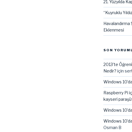
21. Yüzyılda Kap
“Kuyruklu Yıldız
Havalandırma S
Eklenmesi
SON YORUM
2013’te Öğreni
Nedir?
için
ser
Windows 10’da
Raspberry Pi i
kayseri paraşü
Windows 10’da
Windows 10’da
Osman B