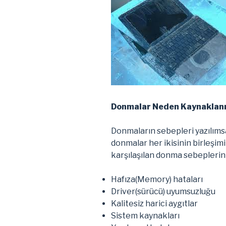
Donmalar Neden Kaynaklanı
Donmaların sebepleri yazılımsa
donmalar her ikisinin birleşim
karşılaşılan donma sebeplerini
Hafıza(Memory) hataları
Driver(sürücü) uyumsuzluğu
Kalitesiz harici aygıtlar
Sistem kaynakları