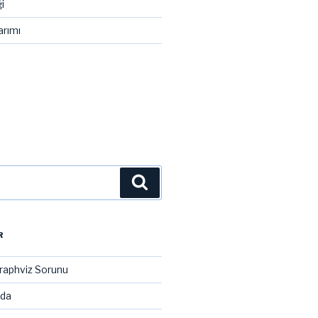
i
arımı
Ara
R
raphviz Sorunu
ada