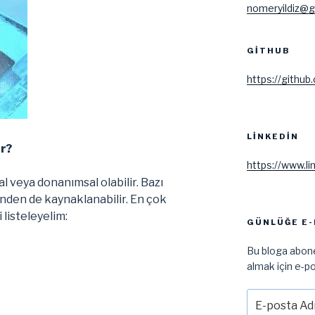
nomeryildiz@g
GITHUB
https://github
LINKEDIN
r?
https://www.li
l veya donanımsal olabilir. Bazı
inden de kaynaklanabilir. En çok
 listeleyelim:
GÜNLÜĞE E-
Bu bloga abone
almak için e-po
E-
posta