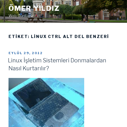
İçeriğe
ÖMER YILDIZ
geç
Web Günlüğü
ETIKET:
LINUX CTRL ALT DEL BENZERI
YAYIM
EYLÜL 29, 2012
TARIHI
Linux İşletim Sistemleri Donmalardan
Nasıl Kurtarılır?