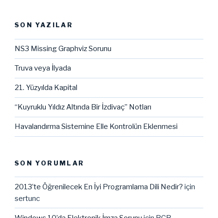
SON YAZILAR
NS3 Missing Graphviz Sorunu
Truva veya İlyada
21. Yüzyılda Kapital
“Kuyruklu Yıldız Altında Bir İzdivaç” Notları
Havalandırma Sistemine Elle Kontrolün Eklenmesi
SON YORUMLAR
2013’te Öğrenilecek En İyi Programlama Dili Nedir?
için
sertunc
Windows 10’da Elektronik İmza Sorunu
için
BCB