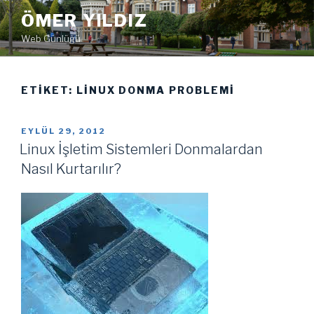
İçeriğe
ÖMER YILDIZ
geç
Web Günlüğü
ETIKET:
LINUX DONMA PROBLEMI
YAYIM
EYLÜL 29, 2012
TARIHI
Linux İşletim Sistemleri Donmalardan
Nasıl Kurtarılır?