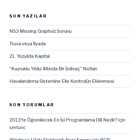
SON YAZILAR
NS3 Missing Graphviz Sorunu
Truva veya İlyada
21. Yüzyılda Kapital
“Kuyruklu Yıldız Altında Bir İzdivaç” Notları
Havalandırma Sistemine Elle Kontrolün Eklenmesi
SON YORUMLAR
2013’te Öğrenilecek En İyi Programlama Dili Nedir?
için
sertunc
Windows 10’da Elektronik İmza Sorunu
için
BCB