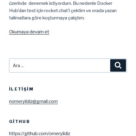
üzerinde denemek istiyordum. Bu nedenle Docker
Hub’dan test için rocket.chat’i çektim ve orada yazan
talimatlara göre koşturmaya çalıştım.
“Docker’da
Okumaya devam et
rocket.chat’i
Çalıştırmak”
Ara:
Ara
İLETIŞIM
nomeryildiz@gmail.com
GITHUB
https://github.com/omeryildiz