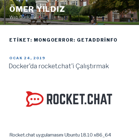
İçeriğe
ÖMER YILDIZ
geç
Web Günlüğü
ETIKET:
MONGOERROR: GETADDRINFO
YAYIM
OCAK 24, 2019
TARIHI
Docker’da rocket.chat’i Çalıştırmak
Rocket.chat uygulamasını Ubuntu 18.10 x86_64