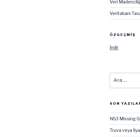
Veri Madenciliğ
Veritabanı Tas
ÖZGEÇMIŞ
İndir
Ara:
SON YAZILA
NS3 Missing G
Truva veya İly