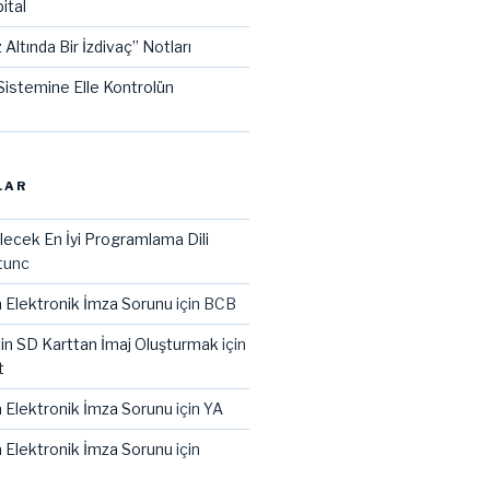
ital
 Altında Bir İzdivaç” Notları
istemine Elle Kontrolün
LAR
lecek En İyi Programlama Dili
tunc
 Elektronik İmza Sorunu
için
BCB
çin SD Karttan İmaj Oluşturmak
için
t
 Elektronik İmza Sorunu
için
YA
 Elektronik İmza Sorunu
için