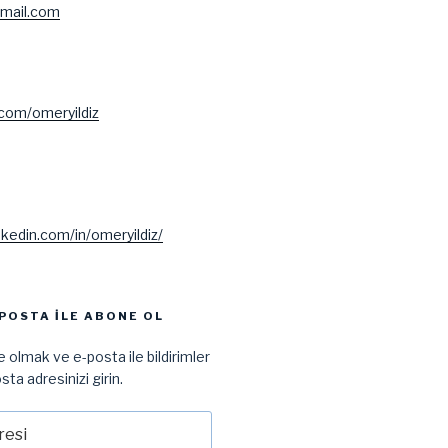
mail.com
.com/omeryildiz
nkedin.com/in/omeryildiz/
POSTA ILE ABONE OL
 olmak ve e-posta ile bildirimler
sta adresinizi girin.