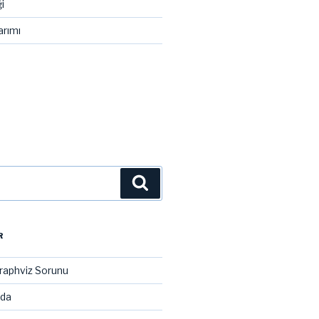
i
arımı
Ara
R
raphviz Sorunu
ada