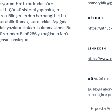
nomeryildiz@g
nıyorum. Hatta bu kadar süre
ırttı. Çünkü sistemi yapmak için
zdu. Bileşenlerden herhangi biri bu
GITHUB
karabilirdi ama çıkarmadılar. Aşağıda
ir yazıların linkleri bulunmaktadır. Bu
https://github
ı üzerinden Esp8266’ya bağlanıp fan’ı
asını paylaştım.
LINKEDIN
ırma
https://www.li
”
GÜNLÜĞE E-
Bu bloga abone
almak için e-po
E-
posta