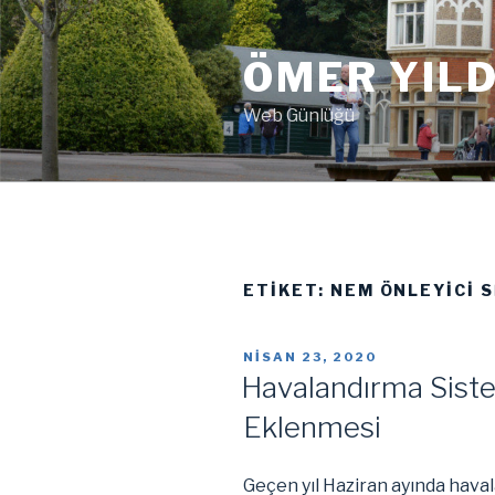
İçeriğe
geç
ÖMER YILD
Web Günlüğü
ETIKET:
NEM ÖNLEYICI 
YAYIM
NISAN 23, 2020
TARIHI
Havalandırma Siste
Eklenmesi
Geçen yıl Haziran ayında hava