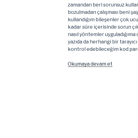
zamandan beri sorunsuz kulla
bozulmadan çalışması beni şaş
kullandığım bileşenler çok ucu
kadar süre içerisinde sorun çı
nasıl yöntemler uyguladığıma da
yazıda da herhangi bir tarayıc
kontrol edebileceğim kod parç
“Havaland
Okumaya devam et
Sistemine
Elle
Kontrolün
Eklenmesi