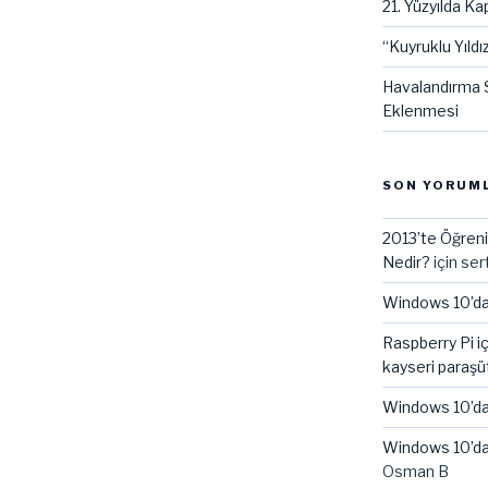
21. Yüzyılda Kap
“Kuyruklu Yıldız
Havalandırma S
Eklenmesi
SON YORUM
2013’te Öğreni
Nedir?
için
ser
Windows 10’da
Raspberry Pi i
kayseri paraşü
Windows 10’da
Windows 10’da
Osman B