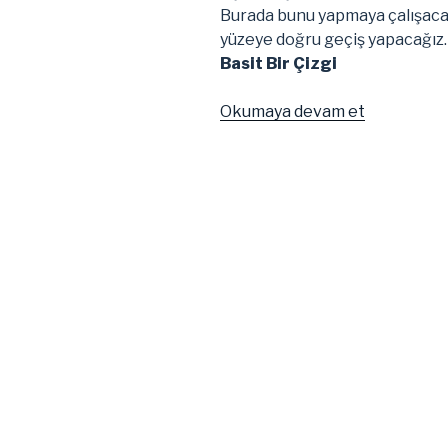
Burada bunu yapmaya çalışacağı
yüzeye doğru geçiş yapacağız.
Basit Bir Çizgi
“OpenGL
Okumaya devam et
Kullanarak
Bezier
Yüzeyinin
Çizdirilmes