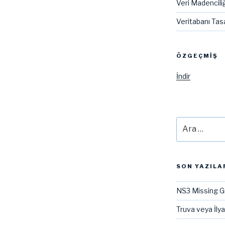
Veri Madenciliğ
Veritabanı Tas
ÖZGEÇMIŞ
İndir
Ara:
SON YAZILA
NS3 Missing G
Truva veya İly