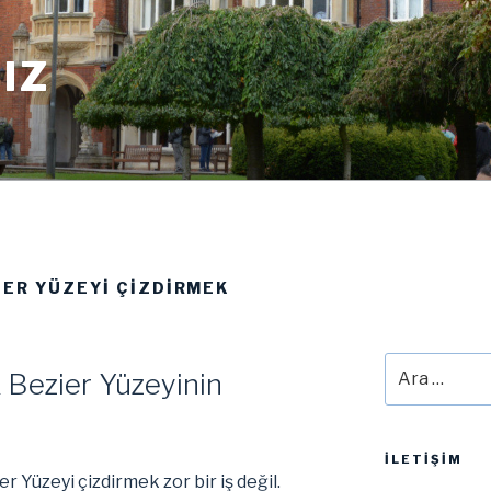
IZ
IER YÜZEYI ÇIZDIRMEK
Ara:
Bezier Yüzeyinin
İLETIŞIM
r Yüzeyi çizdirmek zor bir iş değil.