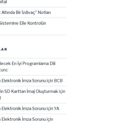
ital
 Altında Bir İzdivaç” Notları
istemine Elle Kontrolün
LAR
lecek En İyi Programlama Dili
tunc
 Elektronik İmza Sorunu
için
BCB
çin SD Karttan İmaj Oluşturmak
için
t
 Elektronik İmza Sorunu
için
YA
 Elektronik İmza Sorunu
için