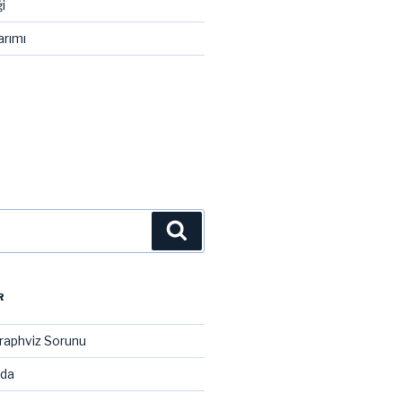
i
arımı
Ara
R
raphviz Sorunu
ada