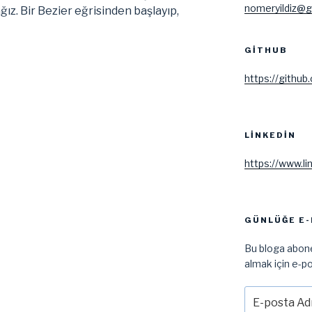
nomeryildiz@g
z. Bir Bezier eğrisinden başlayıp,
GITHUB
https://github
LINKEDIN
i”
https://www.li
GÜNLÜĞE E-
Bu bloga abone
almak için e-po
E-
posta