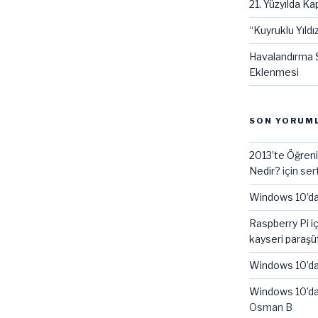
21. Yüzyılda Kap
“Kuyruklu Yıldız
Havalandırma S
Eklenmesi
SON YORUM
2013’te Öğreni
Nedir?
için
ser
Windows 10’da
Raspberry Pi i
kayseri paraşü
Windows 10’da
Windows 10’da
Osman B