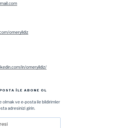
mail.com
.com/omeryildiz
nkedin.com/in/omeryildiz/
POSTA ILE ABONE OL
 olmak ve e-posta ile bildirimler
sta adresinizi girin.