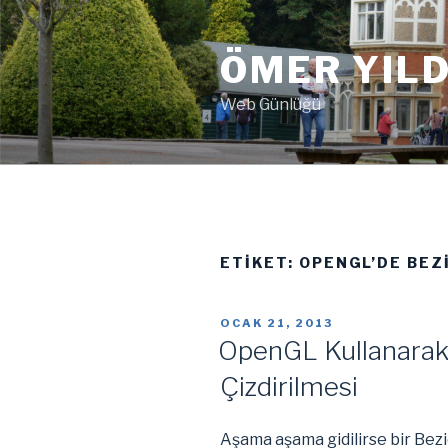
İçeriğe
geç
ÖMER YILD
Web Günlüğü
ETIKET:
OPENGL’DE BEZ
YAYIM
OCAK 21, 2013
TARIHI
OpenGL Kullanarak 
Çizdirilmesi
Aşama aşama gidilirse bir Bezie