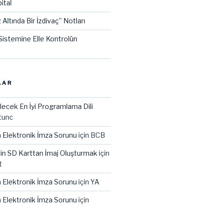
ital
 Altında Bir İzdivaç” Notları
istemine Elle Kontrolün
LAR
lecek En İyi Programlama Dili
tunc
 Elektronik İmza Sorunu
için
BCB
çin SD Karttan İmaj Oluşturmak
için
t
 Elektronik İmza Sorunu
için
YA
 Elektronik İmza Sorunu
için