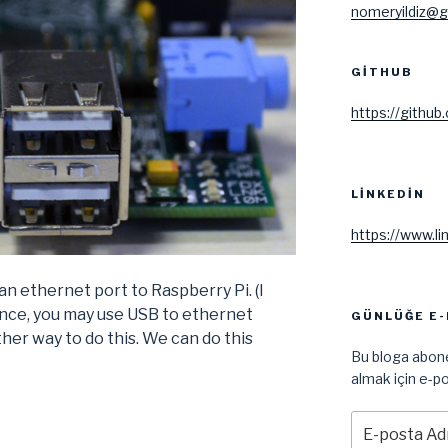
nomeryildiz@g
GITHUB
https://github
LINKEDIN
https://www.li
an ethernet port to Raspberry Pi. (I
ance, you may use USB to ethernet
GÜNLÜĞE E-
ther way to do this. We can do this
Bu bloga abone
almak için e-po
E-
posta