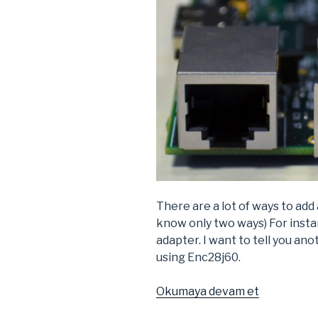
There are a lot of ways to add 
know only two ways) For inst
adapter. I want to tell you ano
using Enc28j60.
“Adding
Okumaya devam et
Ethernet