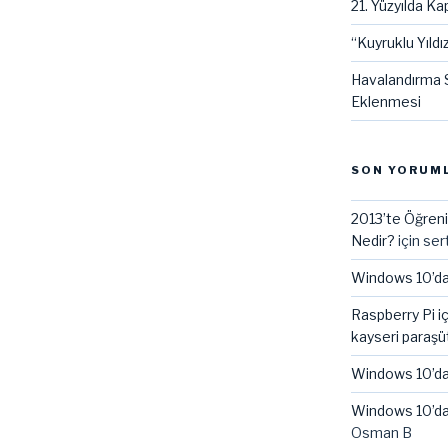
21. Yüzyılda Kap
“Kuyruklu Yıldız
Havalandırma S
Eklenmesi
SON YORUM
2013’te Öğreni
Nedir?
için
ser
Windows 10’da
Raspberry Pi i
kayseri paraşü
Windows 10’da
Windows 10’da
Osman B