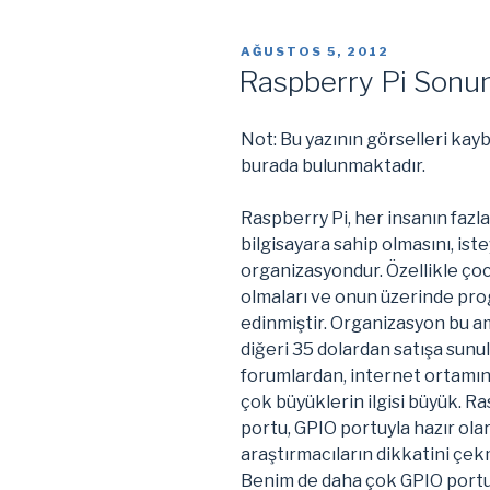
Port
to
YAYIM
AĞUSTOS 5, 2012
Raspberry
TARIHI
Raspberry Pi Sonun
Pi”
Not: Bu yazının görselleri kay
burada bulunmaktadır.
Raspberry Pi, her insanın faz
bilgisayara sahip olmasını, ist
organizasyondur. Özellikle çoc
olmaları ve onun üzerinde p
edinmiştir. Organizasyon bu am
diğeri 35 dolardan satışa sunul
forumlardan, internet ortamı
çok büyüklerin ilgisi büyük. R
portu, GPIO portuyla hazır olar
araştırmacıların dikkatini çe
Benim de daha çok GPIO portu 