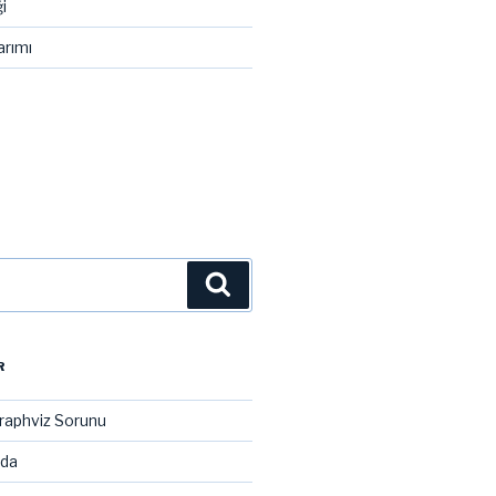
i
arımı
Ara
R
raphviz Sorunu
ada