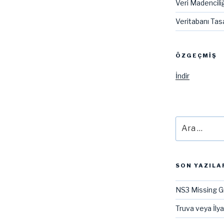
Veri Madenciliğ
Veritabanı Tas
ÖZGEÇMIŞ
İndir
Ara:
SON YAZILA
NS3 Missing G
Truva veya İly