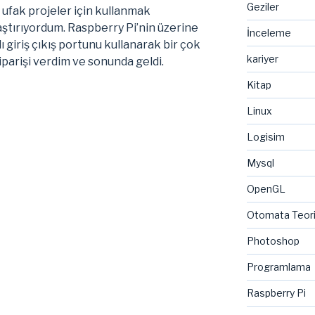
Geziler
 ufak projeler için kullanmak
aştırıyordum. Raspberry Pi’nin üzerine
İnceleme
ı giriş çıkış portunu kullanarak bir çok
kariyer
iparişi verdim ve sonunda geldi.
Kitap
y
Linux
Logisim
Mysql
OpenGL
Otomata Teor
Photoshop
Programlama
Raspberry Pi