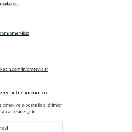
mail.com
.com/omeryildiz
nkedin.com/in/omeryildiz/
POSTA ILE ABONE OL
 olmak ve e-posta ile bildirimler
sta adresinizi girin.