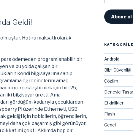
Adresi
Abone ol
da Geldi!
bolmuştur. Hatıra maksatlı olarak
KATEGORIL
la para ödemeden programlanabilir bir
Android
eyen ve bu yolda çalışan bir
Bilgi Güvenliği
ukların kendi bilgisayarına sahip
rogramlama öğrenmelerini amaç
Çözüm
acını gerçekleştirmek için biri 25,
Derleyici Tasa
an iki bilgisayar üretti. Ama
ndan gördüğüm kadarıyla çocuklardan
Etkinlikler
aspberry Pi üzerinde Etherneti, USB
Flash
ak geldiği için hobicilerin, öğrencilerin,
kmeyi daha çok başarmış gibi görünüyor.
Genel
dikkatimi çekti. Aklımda hep bir