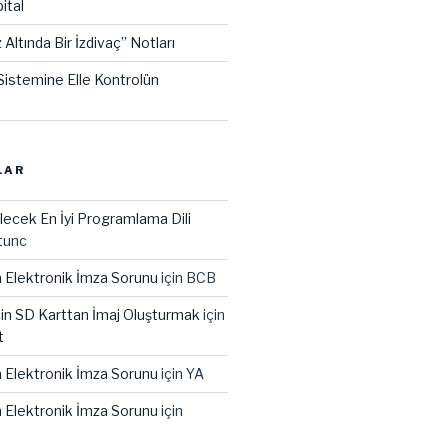
ital
 Altında Bir İzdivaç” Notları
istemine Elle Kontrolün
LAR
lecek En İyi Programlama Dili
tunc
 Elektronik İmza Sorunu
için
BCB
çin SD Karttan İmaj Oluşturmak
için
t
 Elektronik İmza Sorunu
için
YA
 Elektronik İmza Sorunu
için