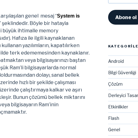
Adresi
arşılaşılan genel mesaj “
System is
Abone ol
” şeklindedir. Böyle bir hatayla
bi büyük ihtimalle memory
ır). Hafıza ile ilgili kaynaklanan
 kullanan yazılımların, kapatılırken
KATEGORIL
şekilde terk edememesinden kaynaklanır.
tmaktan veya bilgisayarınızı baştan
Android
ük Ram’li bilgisayarlarda normal
Bilgi Güvenliği
doldurmasından dolayı, sanal bellek
üzerinde hızlı bir şekilde çalışması
Çözüm
zerinde çalıştırmaya kalkar ve aşırı
Derleyici Tasa
eşir. Bunun çözümü bellek miktarını
veya bilgisayarın Ram’inin
Etkinlikler
açmamaktır.
Flash
Genel