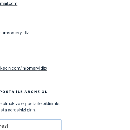
mail.com
.com/omeryildiz
nkedin.com/in/omeryildiz/
POSTA ILE ABONE OL
 olmak ve e-posta ile bildirimler
sta adresinizi girin.