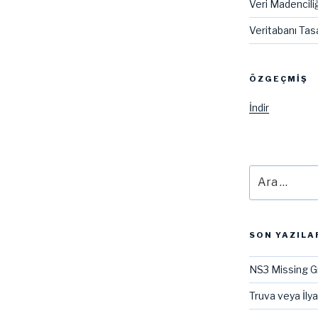
Veri Madenciliğ
Veritabanı Tas
ÖZGEÇMIŞ
İndir
Ara:
SON YAZILA
NS3 Missing G
Truva veya İly