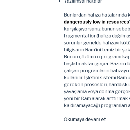
Yazılımsal hatalar
Bunlardan hafıza hatalarında k
dangerously low in resources
karşılaşıyorsanız bunun sebe
fragmentation(hafıza dağılmasıd
sorunlar genelde hafızayı kötü
bilgisarın Ram’ini temiz bir 
Bunun çözümü o programı kapa
başlatmaktan geçer. Bazen düş
çalışan programların hafızayı 
kullanılır. İşletim sistemi Ram 
gereken prosesleri, harddisk ü
yavaşlama veya donma gerçekl
yeni bir Ram alarak arttırmak 
kaldıramayacağı programları 
“Linux
Okumaya devam et
İşletim