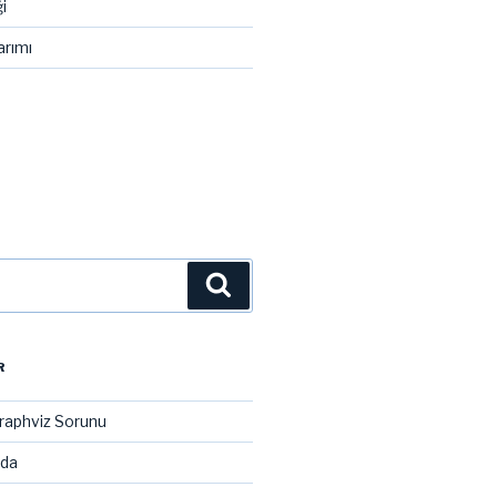
i
arımı
Ara
R
raphviz Sorunu
ada