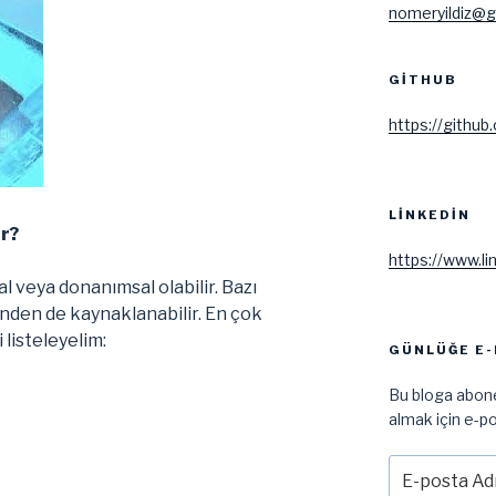
nomeryildiz@g
GITHUB
https://github
LINKEDIN
r?
https://www.li
l veya donanımsal olabilir. Bazı
inden de kaynaklanabilir. En çok
 listeleyelim:
GÜNLÜĞE E-
Bu bloga abone
almak için e-po
E-
posta