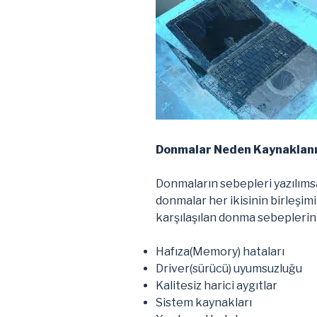
Donmalar Neden Kaynaklanı
Donmaların sebepleri yazılımsa
donmalar her ikisinin birleşim
karşılaşılan donma sebeplerini
Hafıza(Memory) hataları
Driver(sürücü) uyumsuzluğu
Kalitesiz harici aygıtlar
Sistem kaynakları