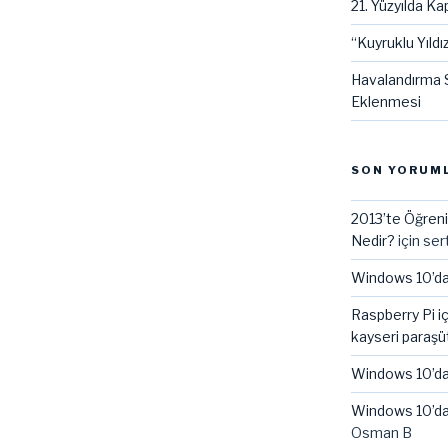
21. Yüzyılda Kap
“Kuyruklu Yıldız
Havalandırma S
Eklenmesi
SON YORUM
2013’te Öğreni
Nedir?
için
ser
Windows 10’da
Raspberry Pi i
kayseri paraşü
Windows 10’da
Windows 10’da
Osman B