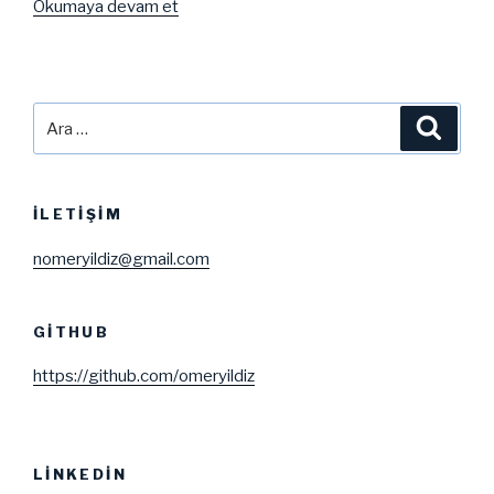
“Yüzbaşının
Okumaya devam et
Kızı”
Ara:
Ara
İLETIŞIM
nomeryildiz@gmail.com
GITHUB
https://github.com/omeryildiz
LINKEDIN