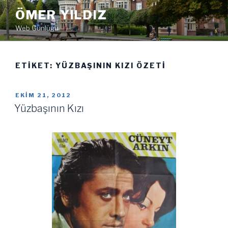
İçeriğe
ÖMER YILDIZ
geç
Web Günlüğü
ETIKET:
YÜZBAŞININ KIZI ÖZETI
YAYIM
EKIM 21, 2012
TARIHI
Yüzbaşının Kızı