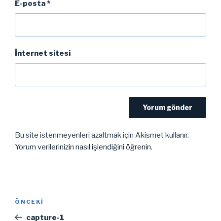
E-posta
*
İnternet sitesi
Bu site istenmeyenleri azaltmak için Akismet kullanır.
Yorum verilerinizin nasıl işlendiğini öğrenin.
Yazı
Önceki
ÖNCEKI
gezinmesi
Yazı
capture-1