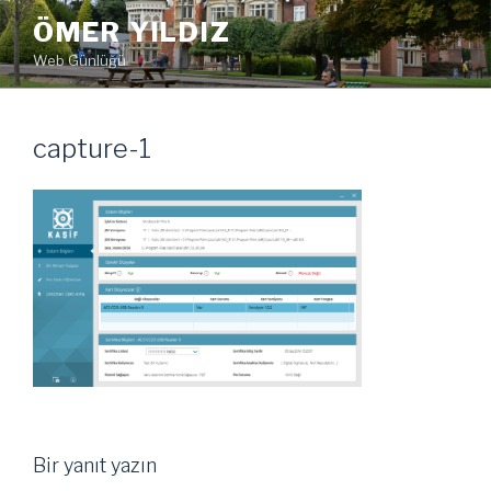
İçeriğe
ÖMER YILDIZ
geç
Web Günlüğü
capture-1
Bir yanıt yazın