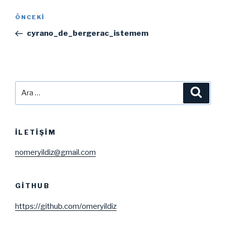
Yazı
Önceki
ÖNCEKI
gezinmesi
Yazı
cyrano_de_bergerac_istemem
Ara:
Ara
İLETIŞIM
nomeryildiz@gmail.com
GITHUB
https://github.com/omeryildiz