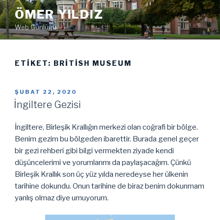
İçeriğe
ÖMER YILDIZ
geç
Web Günlüğü
ETIKET:
BRITISH MUSEUM
YAYIM
ŞUBAT 22, 2020
TARIHI
İngiltere Gezisi
İngiltere, Birleşik Krallığın merkezi olan coğrafi bir bölge.
Benim gezim bu bölgeden ibarettir. Burada genel geçer
bir gezi rehberi gibi bilgi vermekten ziyade kendi
düşüncelerimi ve yorumlarımı da paylaşacağım. Çünkü
Birleşik Krallık son üç yüz yılda neredeyse her ülkenin
tarihine dokundu. Onun tarihine de biraz benim dokunmam
yanlış olmaz diye umuyorum.