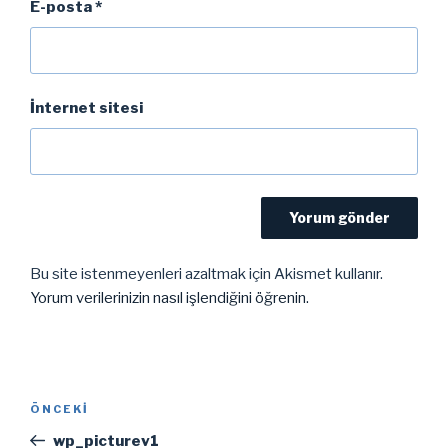
E-posta
*
İnternet sitesi
Bu site istenmeyenleri azaltmak için Akismet kullanır.
Yorum verilerinizin nasıl işlendiğini öğrenin.
Yazı
Önceki
ÖNCEKI
gezinmesi
Yazı
wp_picturev1