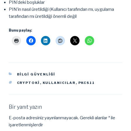
PIN’deki boşluklar
PIN’in nasıl üretildiği (Kullanıcı tarafından mı, uygulama
tarafından mı üretildiği önemli değil
Bunu paylaş:
KATEGORILER
BILGI GÜVENLIĞI
ETIKETLER
CRYPTOKI
,
KULLANICILAR
,
PKCS11
Bir yanıt yazın
E-posta adresiniz yayınlanmayacak.
Gerekli alanlar
*
ile
işaretlenmişlerdir