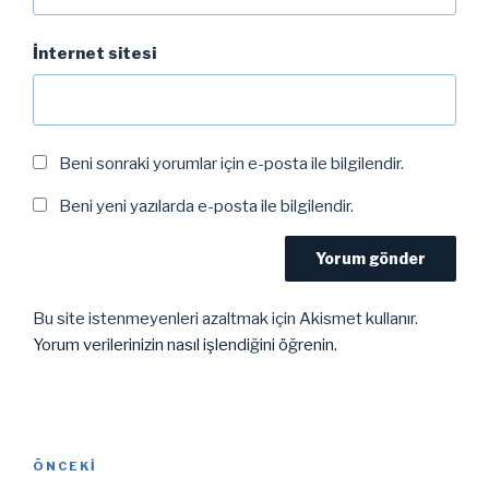
İnternet sitesi
Beni sonraki yorumlar için e-posta ile bilgilendir.
Beni yeni yazılarda e-posta ile bilgilendir.
Bu site istenmeyenleri azaltmak için Akismet kullanır.
Yorum verilerinizin nasıl işlendiğini öğrenin.
Yazı
Önceki
ÖNCEKI
gezinmesi