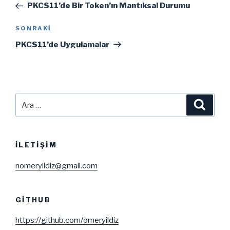
Yazı
PKCS11’de Bir Token’ın Mantıksal Durumu
Sonraki
SONRAKI
Yazı
PKCS11’de Uygulamalar
Ara:
Ara
İLETIŞIM
nomeryildiz@gmail.com
GITHUB
https://github.com/omeryildiz