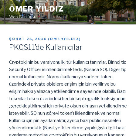
İçeriğe
ÖMER YILDIZ
geç
Web Günlüğü
YAYIM
ŞUBAT 25, 2016
(
OMERYILDIZ
)
TARIHI
PKCS11’de Kullanıcılar
Cryptoki’nin bu versiyonu iki tür kullanıcı tanımlar. Birinci tip
Security Officer isimlendirilmektedir. (Kısaca SO). Diğer tip
normal kullanıcıdır. Normal kullanıcıya sadece token
üzerindeki private objelere erişim için izin verilir ve bu
erişim hakkı yalnızca yetkilendirme sayesinde olabilir. Bazı
tokenlar token üzerindeki her bir kriptografik fonksiyonun
gerçekleştirilmesi için private olsun olmasın yetkilendirme
isteyebilir. SO’nun görevi token’ı ilklendirmek ve normal
kullanıcı için pin ayarlamaktır, ayrıca bazı public nesneleri
yönlendirmektir. (Nasıl yetkilendirme yapıldığıyla ilgili bazı
ayarlama metodları cryptoki’nin bu versiyonunun kapsam