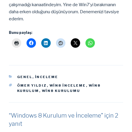
çalışmadığı kanaatindeyim. Yine de Win7’yi bırakmanın
daha erken olduğunu düşünüyorum. Denemenizi tavsiye
ederim.
Bunu paylaş:
KATEGORILER
GENEL
,
İNCELEME
ETIKETLER
ÖMER YILDIZ
,
WIN8 INCELEME
,
WIN8
KURULUM
,
WIN8 KURULUMU
“Windows 8 Kurulum ve İnceleme” için 2
yanıt