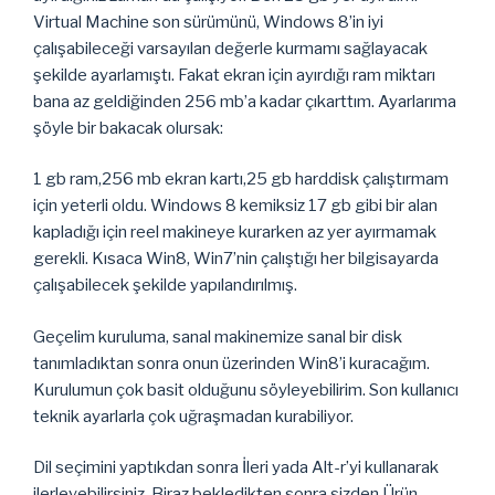
Virtual Machine son sürümünü, Windows 8’in iyi
çalışabileceği varsayılan değerle kurmamı sağlayacak
şekilde ayarlamıştı. Fakat ekran için ayırdığı ram miktarı
bana az geldiğinden 256 mb’a kadar çıkarttım. Ayarlarıma
şöyle bir bakacak olursak:
1 gb ram,256 mb ekran kartı,25 gb harddisk çalıştırmam
için yeterli oldu. Windows 8 kemiksiz 17 gb gibi bir alan
kapladığı için reel makineye kurarken az yer ayırmamak
gerekli. Kısaca Win8, Win7’nin çalıştığı her bilgisayarda
çalışabilecek şekilde yapılandırılmış.
Geçelim kuruluma, sanal makinemize sanal bir disk
tanımladıktan sonra onun üzerinden Win8’i kuracağım.
Kurulumun çok basit olduğunu söyleyebilirim. Son kullanıcı
teknik ayarlarla çok uğraşmadan kurabiliyor.
Dil seçimini yaptıkdan sonra İleri yada Alt-r’yi kullanarak
ilerleyebilirsiniz. Biraz bekledikten sonra sizden Ürün