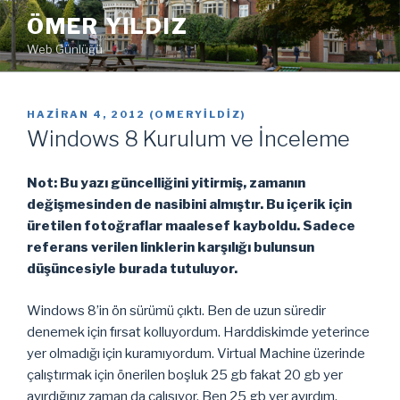
İçeriğe
ÖMER YILDIZ
geç
Web Günlüğü
YAYIM
HAZIRAN 4, 2012
(
OMERYILDIZ
)
TARIHI
Windows 8 Kurulum ve İnceleme
Not: Bu yazı güncelliğini yitirmiş, zamanın
değişmesinden de nasibini almıştır. Bu içerik için
üretilen fotoğraflar maalesef kayboldu. Sadece
referans verilen linklerin karşılığı bulunsun
düşüncesiyle burada tutuluyor.
Windows 8’in ön sürümü çıktı. Ben de uzun süredir
denemek için fırsat kolluyordum. Harddiskimde yeterince
yer olmadığı için kuramıyordum. Virtual Machine üzerinde
çalıştırmak için önerilen boşluk 25 gb fakat 20 gb yer
ayırdığınız zaman da çalışıyor. Ben 25 gb yer ayırdım.